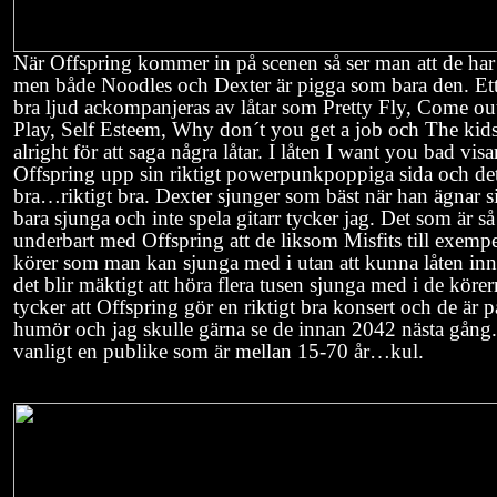
När Offspring kommer in på scenen så ser man att de har 
men både Noodles och Dexter är pigga som bara den. Et
bra ljud ackompanjeras av låtar som Pretty Fly, Come ou
Play, Self Esteem, Why don´t you get a job och The kids
alright för att saga några låtar. I låten I want you bad visa
Offspring upp sin riktigt powerpunkpoppiga sida och det
bra…riktigt bra. Dexter sjunger som bäst när han ägnar si
bara sjunga och inte spela gitarr tycker jag. Det som är så
underbart med Offspring att de liksom Misfits till exempe
körer som man kan sjunga med i utan att kunna låten in
det blir mäktigt att höra flera tusen sjunga med i de körer
tycker att Offspring gör en riktigt bra konsert och de är p
humör och jag skulle gärna se de innan 2042 nästa gån
vanligt en publike som är mellan 15-70 år…kul.