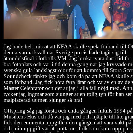
Jag hade helt missat att NFAA skulle spela förband till O
denna varma kväll när Sverige precis hade tagit sig till
åttondelsfinal i fotbolls-VM. Jag brukar vara där i tid för 
bra fotoplats och var i tid denna gång när jag kryssade m
svenska gula landslagströjor för att komma till Stora Sce
Soundcheck tänkte jag och kom då på att NFAA skulle s
som förband. Jag fick höra fyra låtar och varav en av de 
Master Celebrator och det är jag i alla fall nöjd med. Ann
tycker jag Ingmar som sjunger är en rolig typ för han ser 
malplacerad ut men sjunger så bra!
Offspring såg jag första och enda gången hittills 1994 på
Musikens Hus och då var jag med och hjälpte till lite gr
fick den eminenta uppgiften den gången att vara vakt på
och min uppgift var att putta ner folk som kom upp på s