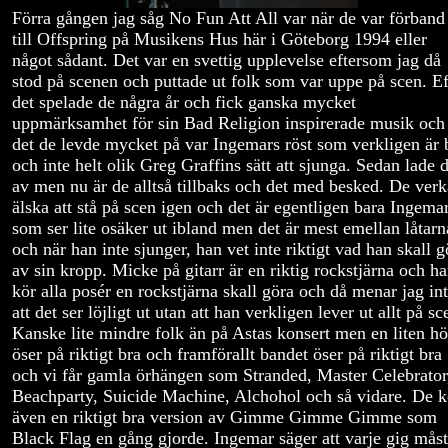
Förra gången jag såg No Fun Att All var när de var förband
till Offspring på Musikens Hus här i Göteborg 1994 eller
något sådant. Det var en svettig upplevelse eftersom jag då
stod på scenen och puttade ut folk som var uppe på scen. Ef
det spelade de några år och fick ganska mycket
uppmärksamhet för sin Bad Religion inspirerade musik och
det de levde mycket på var Ingemars röst som verkligen är 
och inte helt olik Greg Graffins sätt att sjunga. Sedan lade 
av men nu är de alltså tillbaks och det med besked. De verk
älska att stå på scen igen och det är egentligen bara Ingema
som ser lite osäker ut ibland men det är mest emellan låtarn
och när han inte sjunger, han vet inte riktigt vad han skall g
av sin kropp. Micke på gitarr är en riktig rockstjärna och h
kör alla posér en rockstjärna skall göra och då menar jag in
att det ser löjligt ut utan att han verkligen lever ut allt på sc
Kanske lite mindre folk än på Astas konsert men en liten h
öser på riktigt bra och framförallt bandet öser på riktigt bra
och vi får gamla örhängen som Stranded, Master Celebrator
Beachparty, Suicide Machine, Alchohol och så vidare. De k
även en riktigt bra version av Gimme Gimme Gimme som
Black Flag en gång gjorde. Ingemar säger att varje gig mås