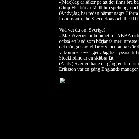
-(Max)Jag är säker på att det finns bra b
Gimp Fist börjar få till bra spelningar o
(Andy)Jag har redan nämnt några I förra 
Loudmouth, the Speed dogs och the Hi fi 
Vad vet du om Sverige?
-(Max)Sverige är hemmet för ABBA och b
också ett land som börjar få mer intresse 
det många som gillar oss men annars är det
vi kommer över igen. Jag har lyssnat till
Stockholme är en skitbra låt.
(Andy) Sverige hade en gång en bra porr
Eriksson var en gång Englands manager o