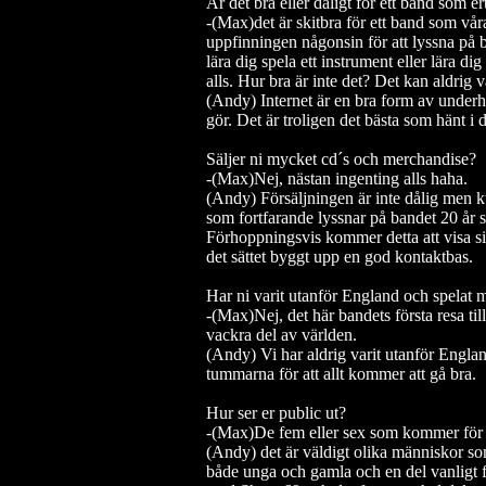
Är det bra eller dåligt för ett band som er
-(Max)det är skitbra för ett band som våra
uppfinningen någonsin för att lyssna på b
lära dig spela ett instrument eller lära di
alls. Hur bra är inte det? Det kan aldrig v
(Andy) Internet är en bra form av underh
gör. Det är troligen det bästa som hänt 
Säljer ni mycket cd´s och merchandise?
-(Max)Nej, nästan ingenting alls haha.
(Andy) Försäljningen är inte dålig men ku
som fortfarande lyssnar på bandet 20 år s
Förhoppningsvis kommer detta att visa sig 
det sättet byggt upp en god kontaktbas.
Har ni varit utanför England och spelat 
-(Max)Nej, det här bandets första resa till
vackra del av världen.
(Andy) Vi har aldrig varit utanför England
tummarna för att allt kommer att gå bra.
Hur ser er public ut?
-(Max)De fem eller sex som kommer för at
(Andy) det är väldigt olika människor s
både unga och gamla och en del vanligt f