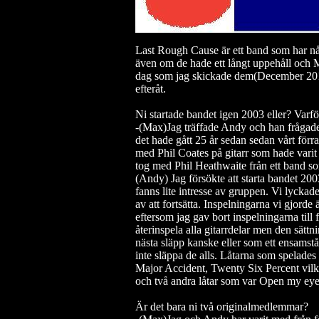
Last Rough Cause är ett band som har n
även om de hade ett långt uppehåll och
dag som jag skickade dem(December 201
efteråt.
Ni startade bandet igen 2003 eller?
Varfö
-(Max)Jag träffade Andy och han frågade 
det hade gått 25 år sedan sedan vårt förr
med Phil Coates på gitarr som hade varit
tog med Phil Heathwaite från ett band s
(Andy) Jag försökte att starta bandet 200
fanns lite intresse av gruppen. Vi lyckade
av att fortsätta. Inspelningarna vi gjorde ä
eftersom jag gav bort inspelningarna till f
återinspela alla gitarrdelar men den sättn
nästa släpp kanske eller som ett ensamstå
inte släppa de alls. Låtarna som spelade
Major Accident, Twenty Six Percent vilk
och två andra låtar som var Open my eye
Är det bara ni två originalmedlemmar?