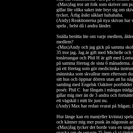
-(Max)Jag tror att folk som skriver om 
gillar lite olika saker inte bryr sig om 
tycker, Ärlig åsikt såklart hahahaha.
(Andy) Reaktionerna på nya skivan har va
spela , helst då i andra länder.
Snälla berätta lite om varje medlem, ålde
medlem?
-(Max)Andy och jag gick på samma skola
35 tror jag.
Jag är gift med Michelle och 
tonårsungar och Phil H är gift med Lorra
på samma företag de sista 6 månaderna. A
på ett företag som gör medicinska instru
människa som skvallrar men eftersom d
sitt hus och öppnar dörren utan att ha någ
samling med Engelsk Oaktree porrbilder s
posér. Phil C har fångats i mångas träd
gillar mig mer än de 3 andra och fortsätte
ett vägskäl i mitt liv just nu.
(Andy) Max har redan svarat på frågan; Ja
Hur länge kan en man(eller kvinna) spela
och känner mig mer punk än någonsin a
-(Max)Jag tycker det borde vara en ungdom
snacka om de senaste 25 åren så vi tänkte a