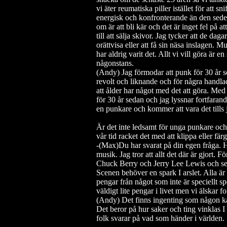
vi äter reumatiska piller istället för att s
energisk och konfronterande än den seder
om är att bli kär och det är inget fel på a
till att sälja skivor. Jag tycker att de da
orättvisa eller att få sin näsa inslagen. M
har aldrig varit det. Allt vi vill göra är e
någonstans.
(Andy) Jag förmodar att punk för 30 år
revolt och liknande och för några handlade
att ålder har något med det att göra. Me
för 30 år sedan och jag lyssnar fortfara
en punkare och kommer att vara det tills 
Är det inte ledsamt för unga punkare och a
vår tid racket det med att klippa eller fä
-(Max)Du har svarat på din egen fråga. 
musik. Jag tror att allt det där är gjort
Chuck Berry och Jerry Lee Lewis och se
Scenen behöver en spark I arslet. Alla är
pengar från något som inte är speciellt sp
väldigt lite pengar i livet men vi älskar 
(Andy) Det finns ingenting som någon ka
Det beror på hur saker och ting vinklas I
folk svarar på vad som händer i världen