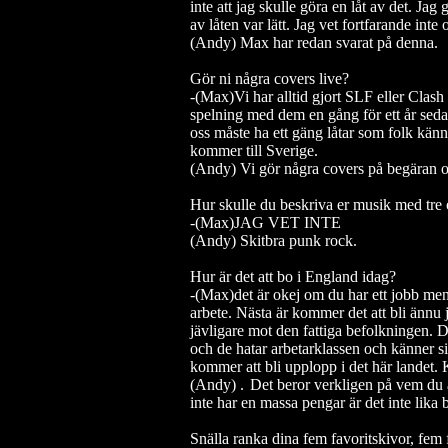
inte att jag skulle göra en låt av det. Jag 
av låten var lätt. Jag vet fortfarande inte
(Andy) Max har redan svarat på denna.
Gör ni några covers live?
-(Max)Vi har alltid gjort SLF eller Clash l
spelning med dem en gång för ett år sedan
oss måste ha ett gäng låtar som folk kän
kommer till Sverige.
(Andy) Vi gör några covers på begäran och
Hur skulle du beskriva er musik med tre
-(Max)JAG VET INTE
(Andy) Skitbra punk rock.
Hur är det att bo i England idag?
-(Max)det är okej om du har ett jobb men de
arbete. Nästa är kommer det att bli ännu
jävligare mot den fattiga befolkningen. Du
och de hatar arbetarklassen och känner si
kommer att bli upplopp i det här landet.
(Andy) .
Det beror verkligen på vem du är
inte har en massa pengar är det inte lika b
Snälla ranka dina fem favoritskivor, fem 