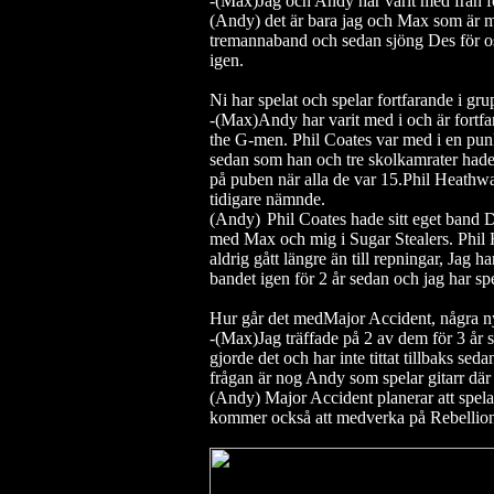
-(Max)Jag och Andy har varit med från fö
(Andy) det är bara jag och Max som är m
tremannaband och sedan sjöng Des för oss
igen.
Ni har spelat och spelar fortfarande i gr
-(Max)Andy har varit med i och är fortf
the G-men. Phil Coates var med i en pu
sedan som han och tre skolkamrater hade
på puben när alla de var 15.Phil Heathwa
tidigare nämnde.
(Andy)
Phil Coates hade sitt eget band 
med Max och mig i Sugar Stealers. Phil
aldrig gått längre än till repningar, Jag 
bandet igen för 2 år sedan och jag har 
Hur går det medMajor Accident, några n
-(Max)Jag träffade på 2 av dem för 3 år 
gjorde det och har inte tittat tillbaks se
frågan är nog Andy som spelar gitarr dä
(Andy) Major Accident planerar att spela
kommer också att medverka på Rebellio