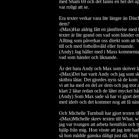
med Sham 69 och det fanns en hel del up
var roligt att se.
Era texter verkar vara lite längre än Disch
dem?
-(Max)Har aldrig fått en jämförelse med D
texter är lite grand om vad som händer oss
Allting som påverkar oss direkt som att ha 
till och med fotbollsvåld eller festande.
(Andy) Jag håller med i Maxs kommentarer
vad som händer och liknande.
Är det bara Andy och Max som skriver låt
-(Max)Det har varit Andy och jag som skri
skitbra låtar. Det gjordes nyss så de k
vi att ha med en del av dem och jag tror a
klart 2 låtar redan och de låter mycket h
(Andy) Som Max sade så har vi gjort de
med ideér och det kommer nog att få nästa 
Och Michelle Turnbull har gjort texten til
-(Max)Michelle skrev texten till What, w
jag var tvungen att arbeta hemifrån och t
hjälp från mig. Hon visste att jag inte ha
så hon mådde ganska dåligt just då. Hon v