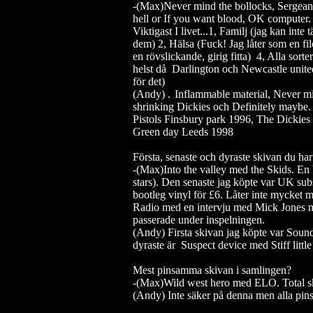
-(Max)Never mind the bollocks, Sergeant
hell or If you want blood, OK computer
Viktigast I livet...1, Familj (jag kan inte
dem) 2, Hälsa (Fuck!
Jag låter som en f
en rövslickande, girig fitta) 4, Alla sorte
helst då Darlington och Newcastle united
för det)
(Andy) .
Inflammable material, Never mi
shrinking Dickies och Definitely maybe. 
Pistols Finsbury park 1996, The Dicki
Green day Leeds 1998
Första, senaste och dyraste skivan du ha
-(Max)Into the valley med the Skids.
En 
stars). Den senaste jag köpte var UK sub
bootleg vinyl för £6. Låter inte mycket 
Radio med en intervju med Mick Jones m
passerade under inspelningen.
(Andy) Firsta skivan jag köpte var Sou
dyraste är Suspect device med Stiff little
Mest pinsamma skivan i samlingen?
-(Max)Wild west hero med ELO.
Total s
(Andy) Inte säker på denna men alla pinsa