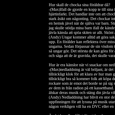
Hur skall de chocka sina föräldrar då?
-(Max)Ifall de gjorde en kopp te till sina 
hjärtinfarkt. Det handlar inte om att choc
stark åsikt om någonting. Det chockar inte 
en hemsk jävel när de själva var barn. St
jag skulle stödja mina barn ifall de kände
jävla känsla att spöa skiten ur allt.
Skönt a
(Andy) Ungar kommer alltid att göra saker 
upp. En förälder kan reflektera över mis
ungarna. Sedan förpassar de sin visdom t
så ungar gör. Det största de kan göra för
och säga att de är gravida, det skulle va
Hur är era känslor när vi snackar om n
-(Max)nedladdning är väl briljant, är det i
tillräckligt klok för att klara av hur man g
tillräckligt bra så kommer folk att köpa d
rockare som är emot det borde se på sig s
av dem in från radion på ett kassettband.
älskar deras musik och stäng din jävla vi
(Andy) Nedladdning har blivit en stor de
uppfinningen för att lyssna på musik utan
någon verkligen vill ha en DVC eller en C