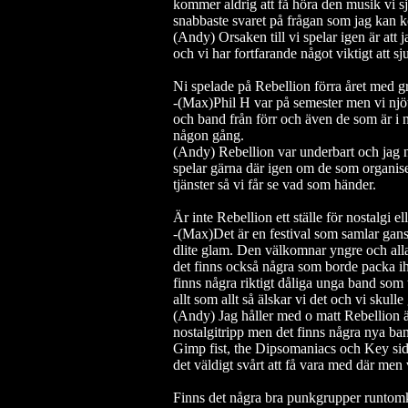
kommer aldrig att få höra den musik vi själ
snabbaste svaret på frågan som jag kan k
(Andy) Orsaken till vi spelar igen är att ja
och vi har fortfarande något viktigt att 
Ni spelade på Rebellion förra året med g
-(Max)Phil H var på semester men vi njö
och band från förr och även de som är i n
någon gång.
(Andy) Rebellion var underbart och jag nj
spelar gärna där igen om de som organiser
tjänster så vi får se vad som händer.
Är inte Rebellion ett ställe för nostalgi e
-(Max)Det är en festival som samlar gans
dlite glam. Den välkomnar yngre och all
det finns också några som borde packa iho
finns några riktigt dåliga unga band som
allt som allt så älskar vi det och vi skull
(Andy) Jag håller med o matt Rebellion ä
nostalgitripp men det finns några nya ba
Gimp fist, the Dipsomaniacs och Key side 
det väldigt svårt att få vara med där men
Finns det några bra punkgrupper runtom