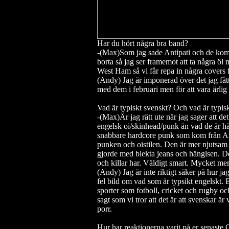
Har du hört några bra band?
-(Max)Som jag sade Antipati och de komme
borta så jag ser framemot att ta några
West Ham så vi får repa in några covers f
(Andy) Jag är imponerad över det jag fåt
med dem i februari men för att vara ärli
Vad är typiskt svenskt? Och vad är typis
-(Max)Är jag rätt ute när jag sager att 
engelsk oi/skinhead/punk än vad de är 
snabbare hardcore punk som kom från Ame
punken och oistilen.
Den är mer njutsam 
gjorde med blekta jeans och hänglsen. De
och killar har. Väldigt smart. Mycket mer 
(Andy) Jag är inte riktigt säker på hur ja
fel bild om vad som är typsikt engelskt.
E
sporter som fotboll, cricket och rugby och
sagt som vi tror att det är att svenskar ä
porr.
Hur har reaktionerna varit på er senast