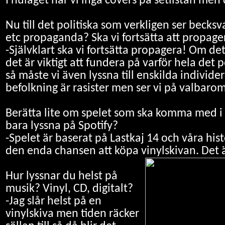
I nuläget har vi inga covers på setlistan men
Nu till det politiska som verkligen ser becksv
etc propaganda? Ska vi fortsätta att propage
-Självklart ska vi fortsätta propagera! Om det 
det är viktigt att fundera på varför hela det p
så måste vi även lyssna till enskilda individer
befolkning är rasister men ser vi på valbarom
Berätta lite om spelet som ska komma med i
bara lyssna på Spotify?
-Spelet är baserat på Lastkaj 14 och våra his
den enda chansen att köpa vinylskivan. Det är 
Hur lyssnar du helst på
musik? Vinyl, CD, digitalt?
-Jag slår helst på en
vinylskiva men tiden räcker