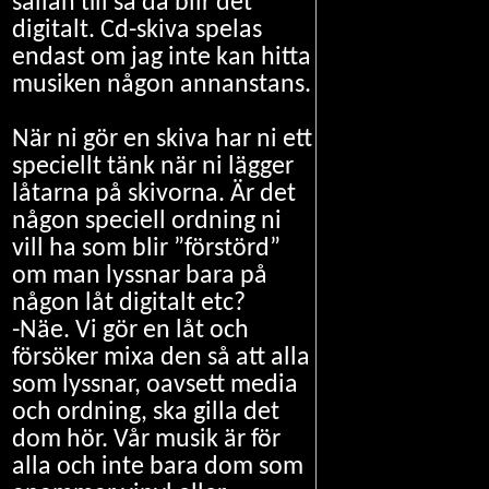
sällan till så då blir det
digitalt. Cd-skiva spelas
endast om jag inte kan hitta
musiken någon annanstans.
När ni gör en skiva har ni ett
speciellt tänk när ni lägger
låtarna på skivorna. Är det
någon speciell ordning ni
vill ha som blir ”förstörd”
om man lyssnar bara på
någon låt digitalt etc?
-Näe. Vi gör en låt och
försöker mixa den så att alla
som lyssnar, oavsett media
och ordning, ska gilla det
dom hör. Vår musik är för
alla och inte bara dom som