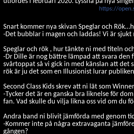
utfördes i februari 2020. Lyssna på nya singe
								https
Snart kommer nya skivan Speglar och Rök…h
-Det bubblar i magen och laddas! Vi är sjukt
Speglar och rök , hur tänkte ni med titeln o
-Dr Dille är nog bättre lämpad att svara den
svårtoppat så vi gick in med känslan att det 
rök är ju det som en Illusionist lurar publik
Second Class Kids skrev att ni lät som Winn
-Tycker det är en ganska bra liknelse för do
fan. Vad skulle du vilja likna oss vid om du fö
Andra band ni blivit jämförda med genom ti
-Kommer inte på några extravaganta jämföre
gången?