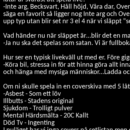
-Inte arg, Becksvart, Håll höjd, Våra dar, Ove
säga en favorit så ligger nog Inte arg och Ov
upp typ utan blir set nr 3 el 4 när vi släppt 
Vad händer nu när släppet är…blir det en mas
-Ja nu ska det spelas som satan. Vi är fullb
Hur ser en typisk livekväll ut med er. Före gi
-Köra bil, stressa in för att hinna göra allt i
och hänga med mysiga människor...Ladda och g
Om ni skulle spela in en coverskiva med 5 låta
-Asbest - Som ett löv
Illbutts - Stadens original
Sjukdom - Trolligt pulver
Mental Härdsmälta - 20C Kallt
Död Tv - Ingenting