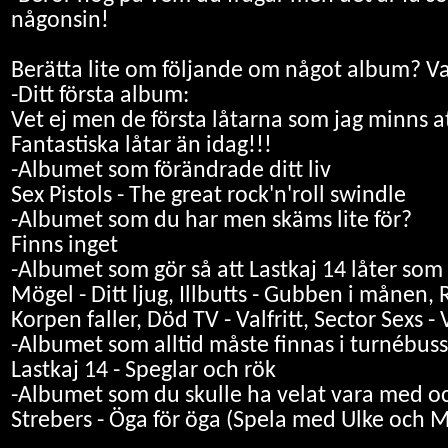
någonsin!
Berätta lite om följande om något album? Va
-Ditt första album:
Vet ej men de första låtarna som jag minns at
Fantastiska låtar än idag!!!
-Albumet som förändrade ditt liv
Sex Pistols - The great rock'n'roll swindle
-Albumet som du har men skäms lite för?
Finns inget
-Albumet som gör så att Lastkaj 14 låter som
Mögel - Ditt ljug, Illbutts - Gubben i månen, R
Korpen faller, Död TV - Valfritt, Sector Sexs - Va
-Albumet som alltid måste finnas i turnébus
Lastkaj 14 - Speglar och rök
-Albumet som du skulle ha velat vara med o
Strebers - Öga för öga (Spela med Ulke oc