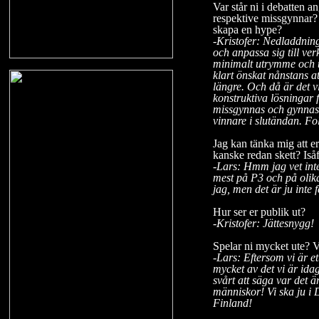
Var står ni i debatten
respektive missgynnar? Ä
skapa en hype?
-Kristofer: Nedladdning
och anpassa sig till ver
minimalt utrymme och ti
klart önskat nånstans at
längre. Och då är det vi
konstruktiva lösningar f
missgynnas och gynnas
vinnare i slutändan. Fo
Jag kan tänka mig att e
kanske redan skett? Isåf
-Lars: Hmm jag vet inte
mest på P3 och på olika
jag, men det är ju inte
Hur ser er publik ut?
-Kristofer: Jättesnygg!
Spelar ni mycket ute? V
-Lars: Eftersom vi är et
mycket av det vi är idag
svårt att säga var det 
människor! Vi ska ju i 
Finland!