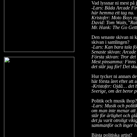
Vad lyssnar ni mest på 
-Lars: Båda Arcade Fir
här hemma ett tag nu.
Kristofer: Moto Boys n
David: Tom Waits,”Ra
Mr. Hank: The Go Gett
Den senaste skivan ni 
skivan i samlingen?
-Lars: Kan bara tala fö
Senaste skivan: Arcade
Första skivan: Tror det
Mest pinsamma: Finns i
det står jag för! Det sk
Hur tycker ni annars de
här första året efter att
-Kristofer: Ojdå… det ha
Sverige, om det beror på 
Politik och musik ihop?h
-Lars: Musik och politik
om man inte menar att gö
står för ärlighet och g
det ju varit otroligt vi
sammanför och inger h
Bästa politiska artist?