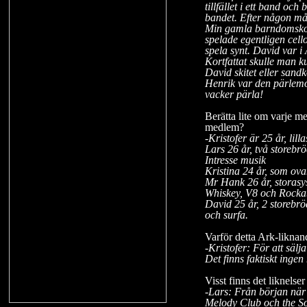
tillfället i ett band och
bandet. Efter någon mån
Min gamla barndomskom
spelade egentligen cell
spela synt. David var 
Kortfattat skulle man 
David skitet eller san
Henrik var den pärlemo
vacker pärla!
Berätta lite om varje me
medlem?
-
Kristofer är 25 år, li
Lars 26 år, två storebr
Intresse musik
Kristina 24 år, som ovan 
Mr Hank 26 år, storasy
Whiskey, V8 och Rockab
David 25 år, 2 storebr
och surfa.
Varför detta Ark-likna
-Kristofer: För att säl
Det finns faktiskt inge
Visst finns det liknelse
-
Lars: Från början när
Melody Club och the So