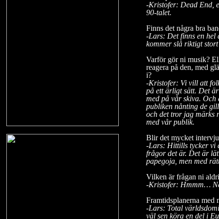
-Kristofer: Dead End, e
90-talet.
Finns det några bra ban
-Lars: Det finns en hel
kommer slå riktigt stor
Varför gör ni musik? Elle
reagera på den, med glä
i?
-Kristofer: Vi vill att 
på ett ärligt sätt. Det 
med på vår skiva. Och d
publiken nånting de gilla
och det tror jag märks 
med vår publik.
Blir det mycket intervju
-Lars: Hittills tycker v
frågor det är. Det är l
papegoja, men med rätta
Vilken är frågan ni aldr
-Kristofer: Hmmm… När 
Framtidsplanerna med 
-Lars: Total världsdomi
väl sen köra en del i Eu