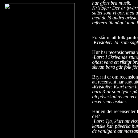
har gjort bra musik.
Kristofer: Der är tyvär
sättet som vi gör, med 
med de få andra artist
referera till något man
Förstår ni att folk jäm
-Kristofer: Ja, som sagt
Hur har recensionerna v
-Lars: I Skrivande stun
oftast vara ett riktigt b
skivan bara går folk för
Bryr ni er om recension
att recensent har sagt at
-
Kristofer: Klart man b
bara 3:or som tyder på a
bli påverkad av en rece
recensents åsikter.
Har en del recensenter
det?
-Lars: Tja, klart att vi
kanske kan påverka hur 
de vanligare att massan