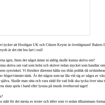
ag vi tycker att Hooligan UK och Citizen Keyne är överlägsnast! Baker
yob är det rätt bra fart i oxå!
xterna igen, finns det något ämne ni aldrig skulle kunna skriva om?
kunna skriva om vad som helst och skriver redan mycket som handlar om
nens synvinkel. Vi försöker däremot hålla oss ifrån politik då oi/skinhe
av höger/vänster-tänk. Är det någon som tar illa vid sig av några av våra 
m själva. Skulle man sitta och vara rädd för vad folk ska tycka över sina 
na sluta spela i band eller lyssna på musik överhuvud taget!
a?
 nu stått för det mesta av texter och idéer som vi sedan tillsammans forma