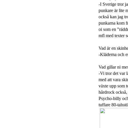
-I Sverige tror j
punkare är lite 
också kan jag tr
punkarna kom frå
oi som en ”räd
mfl med texter 
Vad är en skinhe
-Kläderna och en
Vad gillar ni mes
-Vi tror det var 
med att vara sk
växte upp som to
hårdrock också,
Psycho-billy och
tuffare 80-talsst