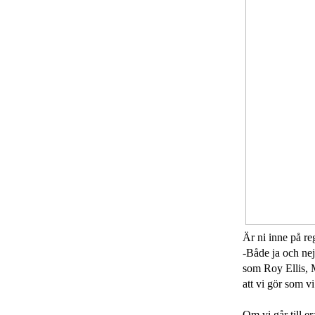
Är ni inne på r
-Både ja och nej
som Roy Ellis, 
att vi gör som v
Om vi går till er