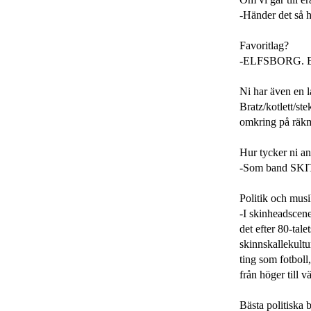
-Händer det så h
Favoritlag?
-ELFSBORG. Enge
Ni har även en l
Bratz/kotlett/s
omkring på räkma
Hur tycker ni ann
-Som band SKI
Politik och musi
-I skinheadscene
det efter 80-tal
skinnskallekult
ting som fotboll,
från höger till vän
Bästa politiska b