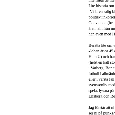
inte fråga de lit
Lite historia om
-Vi är en salig 
politiskt inkor
Conviction (hea
åren, allt från 
han även med H
Berätta lite om 
-Johan är ca 45
Ham U) och har 
(helst en kall st
i Varberg. Bor 
fotboll i allmän
eller i värsta fa
svenssonliv med
spela, lyssna på
Elfsborg och Re
Jag förstår att n
ser ni på punks?