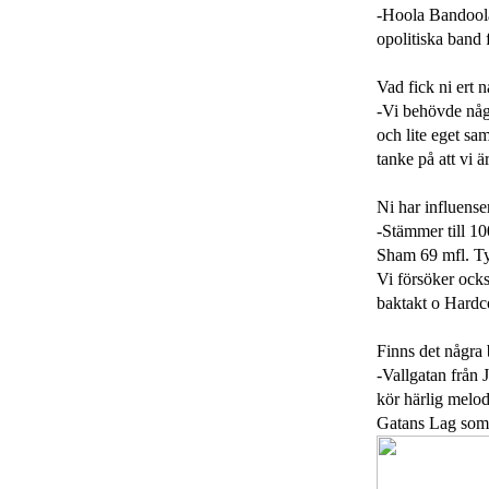
-Hoola Bandoola 
opolitiska band f
Vad fick ni ert 
-Vi behövde någ
och lite eget sa
tanke på att vi ä
Ni har influense
-Stämmer till 10
Sham 69 mfl. Tyck
Vi försöker ocks
baktakt o Hardco
Finns det några 
-Vallgatan från 
kör härlig melo
Gatans Lag som t