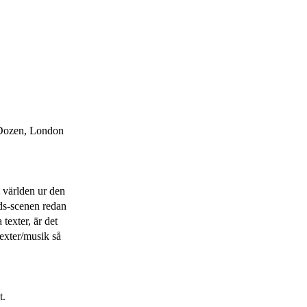
s Dozen, London
 världen ur den
ads-scenen redan
texter, är det
texter/musik så
t.