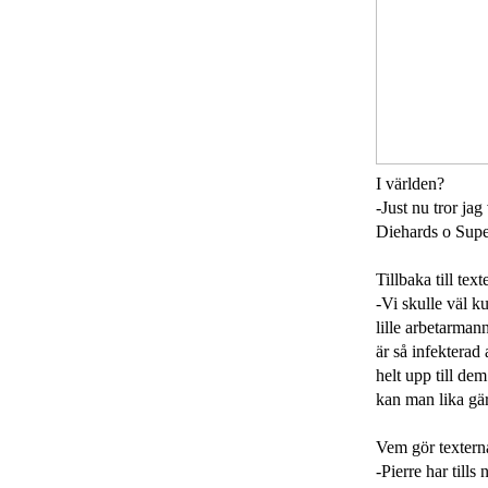
I världen?
-Just nu tror j
Diehards o Super
Tillbaka till te
-Vi skulle väl 
lille arbetarman
är så infekterad 
helt upp till de
kan man lika gär
Vem gör textern
-Pierre har tills