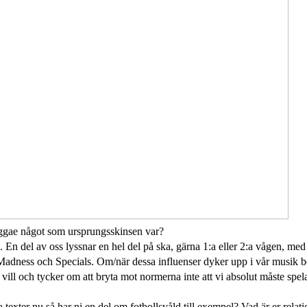
eggae något som ursprungsskinsen var?
. En del av oss lyssnar en hel del på ska, gärna 1:a eller 2:a vågen, med 
Madness och Specials. Om/när dessa influenser dyker upp i vår musik b
i vill och tycker om att bryta mot normerna inte att vi absolut måste spel
a texter nu så har ni en del om fotbollsvåld till exempel? Vad är er relatio