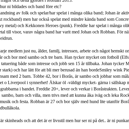
e frågor och detta gjordes i februari 2015.
 hur ni bildades och band före etc?
blandning av folk och spelar/har spelat i många olika band; Johan är aktiv
rekt rockband) men har också spelat med mindre kända band som Concret
vy metal) och Kekkonen Heroes (punk). Freddie har spelat i många ol
metal till visor, varav några band har varit med Johan och Robban. För n
eidrun.
varje medlem just nu, ålder, familj, intressen, arbete och något hemskt
 år och bor med sambo och tre barn. Han tycker mycket om fotboll (Elf
tatuering både som intresse och jobb sen 15 år tillbaka. Johan tyck
or stark) och har lätt för att bli mer berusad än han borde
Smiley wink
Pie
ensam med 2 barn. Tobbe 42, bor i Borås, är sambo och jobbar som måla
het o Liverpool i synnerhet! Älskar öl -väldigt mycket- gärna i sällska
ll grabbarna i bandet. Freddie 20+, lever och verkar i Boråstrakten. Leve
 sambo, barn och villa, men trivs med att kunna åka iväg och leka Rock
 musik och festa. Robban är 27 och bor själv med hund lite utanför Bor
dbullåkola.
i är skinheads och att det är er livsstil men hur ser ni på det.. är ni punka