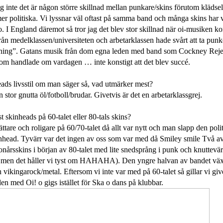
ag inte det är någon större skillnad mellan punkare/skins förutom klädsel
mer politiska. Vi lyssnar väl oftast på samma band och många skins har 
o. I England däremot så tror jag det blev stor skillnad när oi-musiken 
n medelklassen/universiteten och arbetarklassen hade svårt att ta punke
dning”. Gatans musik från dom egna leden med band som Cockney Reje
som handlade om vardagen … inte konstigt att det blev succé.
ads livsstil om man säger så, vad utmärker mest?
 stor gnutta öl/fotboll/brudar. Givetvis är det en arbetarklassgrej.
t skinheads på 60-talet eller 80-tals skins?
lättare och roligare på 60/70-talet då allt var nytt och man slapp den pol
inhead. Tyvärr var det ingen av oss som var med då
Smiley smile
Två av
nårsskins i början av 80-talet med lite snedsprång i punk och knuttevär
 men det håller vi tyst om HAHAHA). Den yngre halvan av bandet vä
 vikingarock/metal. Eftersom vi inte var med på 60-talet så gillar vi gi
ilen med Oi! o gigs istället för Ska o dans på klubbar.