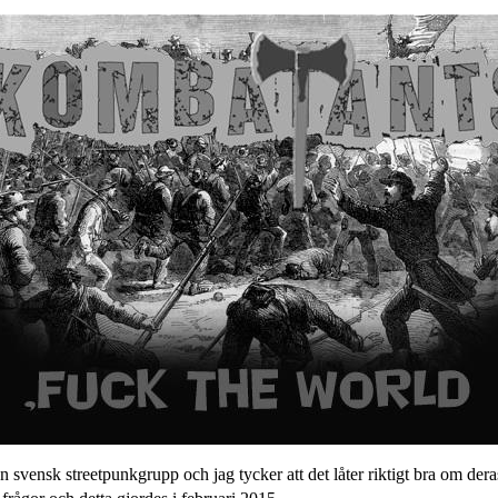
 svensk streetpunkgrupp och jag tycker att det låter riktigt bra om deras