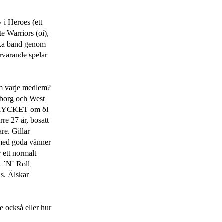
 i Heroes (ett
e Warriors (oi),
ika band genom
ärvarande spelar
 om varje medlem?
sborg och West
er MYCKET om öl
rre 27 år, bosatt
re. Gillar
p med goda vänner
r ett normalt
 ´N´ Roll,
ås. Älskar
re också eller hur