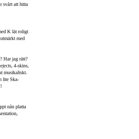
svårt att hitta
d K lät roligt
ar utmärkt med
? Har jag rätt?
ejects, 4-skins,
ut musikaliskt.
 lite Ska-
!
ppt nån platta
entation,