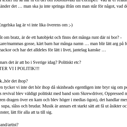
änder det … man ska ju inte springa ifrån om man står för något, vad de
lska lag är vi inte lika överens om
;-)
åt om bratz, är de ett hatobjekt och finns det många runt där ni bor? -
tekare/mammas gosse, kärt barn har många namn … man blir lätt arg på f
ckor och har det alldeles för lätt i livet, jantelag kanske …
ars det är att bo i Sverige idag? Politiskt etc?
TER VI I POLITIK!!!
k.,hör det ihop?
n tycker vi inte det hör ihop då skinheads egentligen inte bryr sig om p
ets revival blev väldigt politiskt med band som Skrewdriver, Oppressed m
uren dragen över en kam och blev höger i medias ögon), det handlar me
 supa, slåss och brudar. Musik är annars ett starkt sätt att få ut åsikter 
ster, lätt för alla att ta till sig.
and/artist?