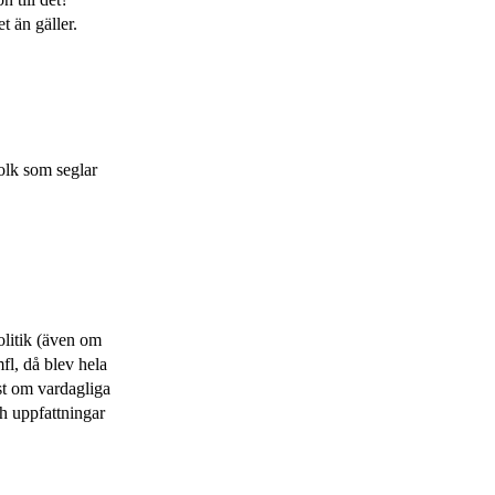
t än gäller.
olk som seglar
olitik (även om
fl, då blev hela
st om vardagliga
och uppfattningar