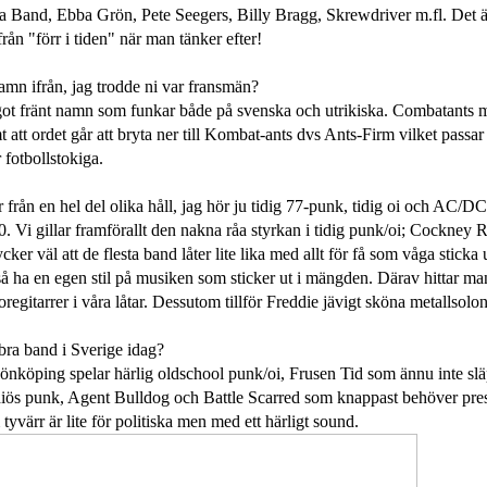
Band, Ebba Grön, Pete Seegers, Billy Bragg, Skrewdriver m.fl. Det är 
rån "förr i tiden" när man tänker efter!
namn ifrån, jag trodde ni var fransmän?
ot fränt namn som funkar både på svenska och utrikiska. Combatants me
mt att ordet går att bryta ner till Kombat-ants dvs Ants-Firm vilket pass
r fotbollstokiga.
r från en hel del olika håll, jag hör ju tidig 77-punk, tidig oi och AC/DC
0. Vi gillar framförallt den nakna råa styrkan i tidig punk/oi; Cockney R
er väl att de flesta band låter lite lika med allt för få som våga sticka 
å ha en egen stil på musiken som sticker ut i mängden. Därav hittar man
regitarrer i våra låtar. Dessutom tillför Freddie jävigt sköna metallsolon
bra band i Sverige idag?
Jönköping spelar härlig oldschool punk/oi, Frusen Tid som ännu inte slä
diös punk, Agent Bulldog och Battle Scarred som knappast behöver pres
yvärr är lite för politiska men med ett härligt sound.