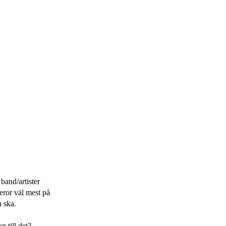
band/artister
eror väl mest på
a ska.
n till det?