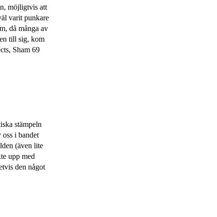
n, möjligtvis att
väl varit punkare
kom, då många av
n till sig, kom
cts, Sham 69
itiska stämpeln
 oss i bandet
lden (även lite
xte upp med
vetvis den något