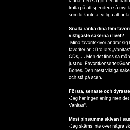
laddar ned så gör det att bande
trötta på att spendera så mycke
som folk inte är villiga att betal
Snälla ranka dina fem favori
viktigaste sakerna i livet?
-Mina favoritskivor ändrar sig
favoriter är : Broilers „Vanita
CDs,…. Men det finns så mån
just nu. Favoritkonserter:Gu
Bones.
Den mest viktiga sake
och stå på scen.
Första, senaste och dyraste
-Jag har ingen aning men det s
Vanitas“.
Mest pinsamma skivan i sa
-
Jag skäms inte över några skiv