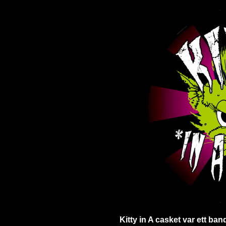
Kitty in A casket var ett ban