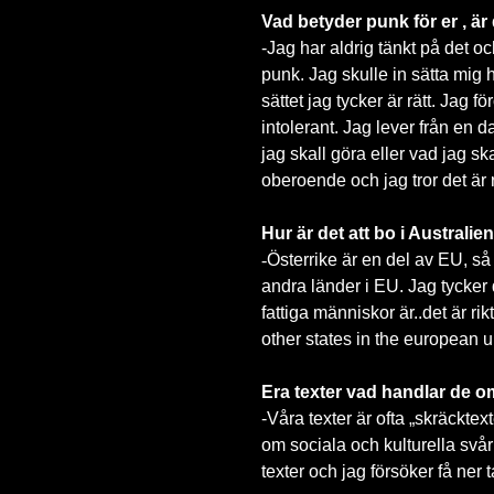
Vad betyder punk för er , är d
-Jag har aldrig tänkt på det och
punk. Jag skulle in sätta mig h
sättet jag tycker är rätt. Jag f
intolerant. Jag lever från en 
jag skall göra eller vad jag sk
oberoende och jag tror det är r
Hur är det att bo i Australie
-
Österrike är en del av EU, så j
andra länder i EU. Jag tycker d
fattiga människor är..det är rikti
other states in the european u
Era texter vad handlar de 
-Våra texter är ofta „skräckte
om sociala och kulturella svåri
texter och jag försöker få ner