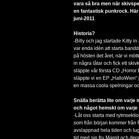
vara så bra men när skivsp
en fantastisk punkrock. Här
juni-2011
Historia?
-
Billy och jag startade Kitty
var enda idén att starta band
på hösten det året, när vi mö
in några låtar och fick ett sk
släppte vår första CD „Horror
släppte vi en EP „HalloWien“ 
en massa coola spelningar och
Snälla berätta lite om varje 
och något hemskt om varj
-Låt oss starta med rytmsekti
som från början kommer från 
avslappnad hela tiden och lugn
tid med sin fru Margit och dera