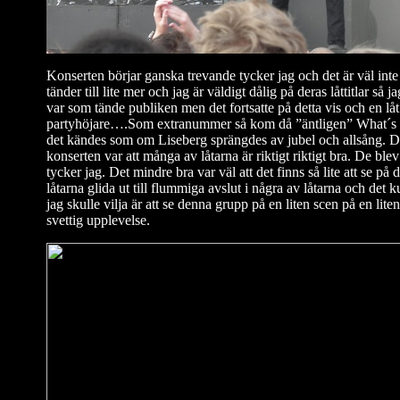
Konserten börjar ganska trevande tycker jag och det är väl inte 
tänder till lite mer och jag är väldigt dålig på deras låttitlar så ja
var som tände publiken men det fortsatte på detta vis och en lå
partyhöjare….Som extranummer så kom då ”äntligen” What´s t
det kändes som om Liseberg sprängdes av jubel och allsång. De
konserten var att många av låtarna är riktigt riktigt bra. De ble
tycker jag. Det mindre bra var väl att det finns så lite att se på 
låtarna glida ut till flummiga avslut i några av låtarna och det
jag skulle vilja är att se denna grupp på en liten scen på en li
svettig upplevelse.