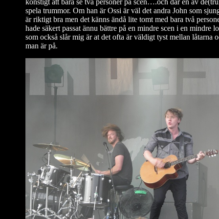
konstigt att bara se två personer på scen….och där en av de(tru
spela trummor. Om han är Ossi är väl det andra John som sjung
är riktigt bra men det känns ändå lite tomt med bara två person
hade säkert passat ännu bättre på en mindre scen i en mindre lo
som också slår mig är at det ofta är väldigt tyst mellan låtarna 
man är på.