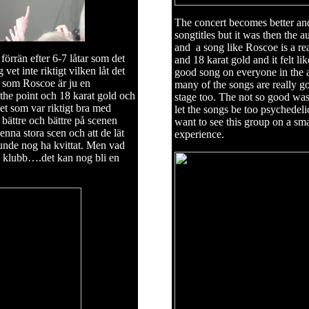
The concert becomes better and 
songtitles but it was then the 
and a song like Roscoe is a re
förrän efter 6-7 låtar som det
and 18 karat gold and it felt li
g vet inte riktigt vilken låt det
good song on everyone in the a
t som Roscoe är ju en
many of the songs are really g
he point och 18 karat gold och
stage too. The not so good was i
t som var riktigt bra med
let the songs be too psychedeli
v bättre och bättre på scenen
want to see this group on a sm
denna stora scen och att de lät
experience.
 kunde nog ha kvittat. Men vad
ten klubb….det kan nog bli en