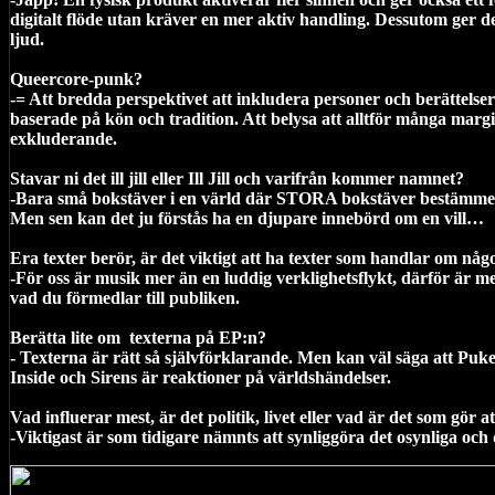
digitalt flöde utan kräver en mer aktiv handling. Dessutom ger d
ljud.
Queercore-punk?
-= Att bredda perspektivet att inkludera personer och berättels
baserade på kön och tradition. Att belysa att alltför många marg
exkluderande.
Stavar ni det ill jill eller Ill Jill och varifrån kommer namnet?
-Bara små bokstäver i en värld där STORA bokstäver bestämmer 
Men sen kan det ju förstås ha en djupare innebörd om en vill…
Era texter berör, är det viktigt att ha texter som handlar om någo
-För oss är musik mer än en luddig verklighetsflykt, därför är me
vad du förmedlar till publiken.
Berätta lite om
texterna på EP:n?
- Texterna är rätt så självförklarande. Men kan väl säga att P
Inside och Sirens är reaktioner på världshändelser.
Vad influerar mest, är det politik, livet eller vad är det som gör a
-Viktigast är som tidigare nämnts att synliggöra det osynliga och