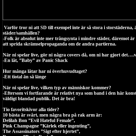
Varför tror ni att SD till exempel inte är så stora i storstäderna,
städer/samhällen?
-Folk är absolut inte mer trångsynta i mindre städer, däremot är
att sprida skrämselpropaganda om de andra partierna.
När ni spelar live, gör ni några covers då, om ni har gjort det….v
-En låt, ”Baby” av Panic Shack
Hur många låtar har ni överhuvudtaget?
-Ett tiotal än så länge
När ni spelar live, vilken typ av människor kommer?
-Eftersom vi fortfarande är relativt nya som band i den här konste
väldigt blandad publik. Det är bra!
Tio favoritskivor alla tider?
10 bästa är svårt, men några bra på rak arm är:
Delilah Bon ”Evil Hateful Female”,
Pink Champagne ”Kärlek eller ingenting”,
The Assassinators ”Sigt efter hjertet”,