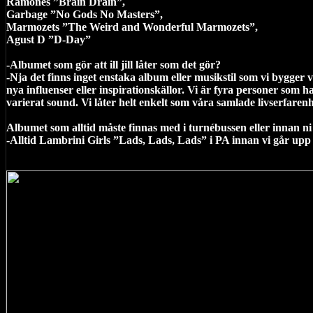
Ramones ”Brain Drain”,
Garbage ”No Gods No Masters”,
Marmozets ”The Weird and Wonderful Marmozets”,
Agust D ”D-Day”
-Albumet som gör att ill jill låter som det gör?
-Nja det finns inget enstaka album eller musikstil som vi bygger 
nya influenser eller inspirationskällor. Vi är fyra personer som h
varierat sound. Vi låter helt enkelt som våra samlade livserfarenh
Albumet som alltid måste finnas med i turnébussen eller innan ni
-Alltid Lambrini Girls ”Lads, Lads, Lads” i PA innan vi går upp