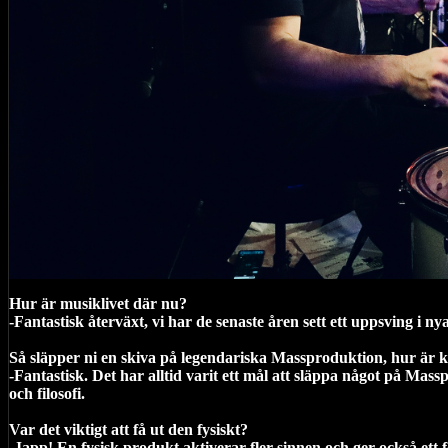
Hur är musiklivet där nu?
-Fantastisk återväxt, vi har de senaste åren sett ett uppsving i n
Så släpper ni en skiva på legendariska Massproduktion, hur är 
-Fantastisk. Det har alltid varit ett mål att släppa något på Mass
och filosofi.
Var det viktigt att få ut den fysiskt?
-Japp! En fysisk produkt aktiverar fler sinnen och ger också ett 