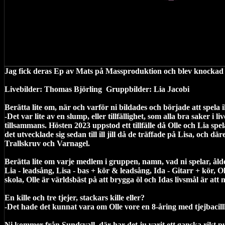
Jag fick deras Ep av Mats på Massproduktion och blev knockad me
Livebilder: Thomas Björling
Gruppbilder: Lia Jacobi
Berätta lite om, när och varför ni bildades och började att spela 
-Det var lite av en slump, eller tillfällighet, som alla bra saker i l
tillsammans. Hösten 2023 uppstod ett tillfälle då Olle och Lia sp
det utvecklade sig sedan till ill jill då de träffade på Lisa, och 
Trallskruv och Varnagel.
Berätta lite om varje medlem i gruppen, namn, vad ni spelar, åld
Lia - leadsång, Lisa - bas + kör & leadsång, Ida - Gitarr + kör, Ol
skola, Olle är världsbäst på att brygga öl och Idas livsmål är att n
En kille och tre tjejer, stackars kille eller?
-Det hade det kunnat vara om Olle vore en 8-åring med tjejbaci
Ni kommer från Sundsvall, där har det ju varit ett ganska rikt 