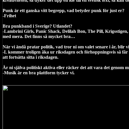
kreativiteten, så dyker det upp en idé till en svensk text, så kan d
Punk är ett ganska vitt begrepp, vad betyder punk för just er?
-Frihet
Bra punkband i Sverige? Utlandet?
-Lambrini Girls, Panic Shack, Delilah Bon, The Pill, Krigsstig
med mera. Det finns så mycket bra…
När vi ändå pratar politik, vad tror ni om valet senare i år, blir
-L kommer troligen åka ur riksdagen och förhoppningsvis så får KD
att fortsätta sitta i riksdagen.
Är ni själva politiskt aktiva eller räcker det att vara det genom 
-Musik är en bra plattform tycker vi.