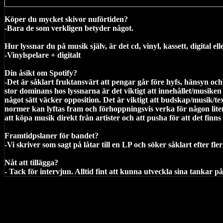
Köper du mycket skivor nuförtiden?
-Bara de som verkligen betyder något.
Hur lyssnar du på musik själv, är det cd, vinyl, kassett, digital e
-Vinylspelare + digitalt
Din åsikt om Spotify?
-Det är såklart fruktansvärt att pengar går före hyfs, hänsyn oc
stor dominans hos lyssnarna är det viktigt att innehållet/musiken i
något sätt väcker opposition. Det är viktigt att budskap/musik/
normer kan lyftas fram och förhoppningsvis verka för någon liten
att köpa musik direkt från artister och att pusha för att det finn
Framtidpslaner för bandet?
-Vi skriver som sagt på låtar till en LP och söker såklart efter fl
Nåt att tillägga?
- Tack för intervjun. Alltid fint att kunna utveckla sina tankar på 