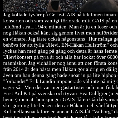
Jag kollade tyvärr på Gefle-GAIS på telefonen innan
konserten och som vanligt förlorade mitt GAIS på en
feldömd straff i 94:e minuten. Man är ju en loser och
nog Håkan också känt sig genom livet men nuförtiden
en vinnare. Jag läste också någonstans "Hur många ga
behövs för att fylla Ullevi, EN-Håkan Hellström" och
lyckas han med gång på gång och detta är hans femte
Ullevikonsert på fyra år och alla har lockat över 600
människor. Jag vidhåller nog ännu att den första kons
från 2014 är den bästa men Håkan gör aldrig en dålig
även om han denna gång hade snöat in på lite hiphop
"förbandet" Erik Lundin imponerade väl inte på mig
säger så. Men det var mer gästartister och man fick 
First Aid Kit på svenska och tyvärr Eva Dahlgren(inge
henne) men att hon sjunger GAIS_låten Gårdakvarna
skit gör mig lite ledsen. den är Håkans och vår låt tyc
Kul mellansnack före en annan GAIS-låt "Valborg" d
berättar att hans son trodde att denna låt skulle komma