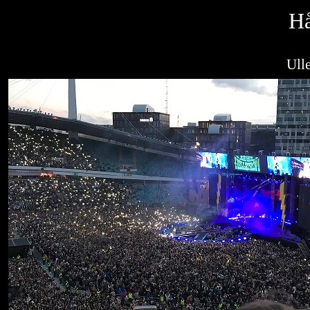
Hå
Ull