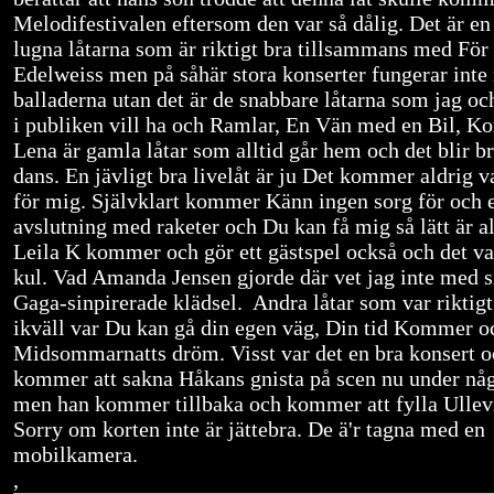
Melodifestivalen eftersom den var så dålig. Det är en
lugna låtarna som är riktigt bra tillsammans med För 
Edelweiss men på såhär stora konserter fungerar inte 
balladerna utan det är de snabbare låtarna som jag o
i publiken vill ha och Ramlar, En Vän med en Bil, K
Lena är gamla låtar som alltid går hem och det blir b
dans. En jävligt bra livelåt är ju Det kommer aldrig v
för mig. Självklart kommer Känn ingen sorg för och 
avslutning med raketer och Du kan få mig så lätt är al
Leila K kommer och gör ett gästspel också och det var
kul. Vad Amanda Jensen gjorde där vet jag inte med 
Gaga-sinpirerade klädsel. Andra låtar som var riktigt
ikväll var Du kan gå din egen väg, Din tid Kommer o
Midsommarnatts dröm. Visst var det en bra konsert o
kommer att sakna Håkans gnista på scen nu under någ
men han kommer tillbaka och kommer att fylla Ullev
Sorry om korten inte är jättebra. De ä'r tagna med en
mobilkamera.
,