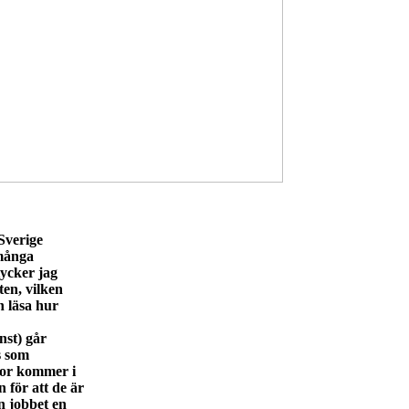
 Sverige
 många
tycker jag
ten, vilken
h läsa hur
nst) går
s som
kor kommer i
 för att de är
n jobbet en