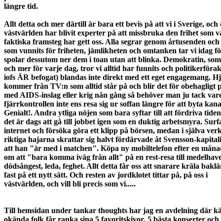
längre tid.
Allt detta och mer därtill är bara ett bevis på att vi i Sverige, och
västvärlden har blivit experter på att missbruka den frihet som v
faktiska framsteg har gett oss. Alla segrar genom årtusenden o
som vunnits för friheten, jämlikheten och omtanken tar vi idag fö
spolar dessutom ner dem i toan utan att blinka. Demokratin, so
och mer för varje dag, tror vi alltid har funnits och politikerföra
iofs ÄR befogat) blandas inte direkt med ett eget engagemang. H
kommer från TV:n som alltid står på och blir det för obehagligt
med AIDS-inslag eller krig nån gång så behöver man ju tack var
fjärrkontrollen inte ens resa sig ur soffan längre för att byta kana
Genialt!. Andra ytliga nöjen som bara syftar till att fördriva tiden 
det är dags att gå till jobbet igen som en duktig arbetsmyra. Surfa
internet och försöka göra ett klipp på börsen, medan i själva ver
riktiga hajarna skrattar sig halvt fördärvade åt Svensson-kapitali
att han "är med i matchen". Köpa ny mobiltelefon efter en må
om att "bara komma iväg från allt" på en rest-resa till medelhave
dödsångest, leda, feghet. Allt detta får oss att snarare kräla baklä
fast på ett nytt sätt. Och resten av jordklotet tittar på, på oss i
västvärlden, och vill bli precis som vi.....
Till hemsidan under tankar thoughts har jag en avdelning där k
okända folk får ranka sina 5 favoritskivor, 5 bästa konserter och