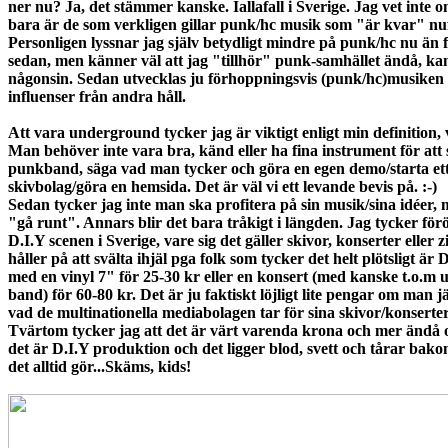
ner nu? Ja, det stämmer kanske. Iallafall i Sverige. Jag vet inte 
bara är de som verkligen gillar punk/hc musik som "är kvar" nu
Personligen lyssnar jag själv betydligt mindre på punk/hc nu än 
sedan, men känner väl att jag "tillhör" punk-samhället ändå, k
någonsin. Sedan utvecklas ju förhoppningsvis (punk/hc)musiken 
influenser från andra håll.
Att vara underground tycker jag är viktigt enligt min definition, v
Man behöver inte vara bra, känd eller ha fina instrument för att s
punkband, säga vad man tycker och göra en egen demo/starta et
skivbolag/göra en hemsida. Det är väl vi ett levande bevis på. :-)
Sedan tycker jag inte man ska profitera på sin musik/sina idéer, 
"gå runt". Annars blir det bara tråkigt i längden. Jag tycker förö
D.I.Y scenen i Sverige, vare sig det gäller skivor, konserter eller z
håller på att svälta ihjäl pga folk som tycker det helt plötsligt ä
med en vinyl 7" för 25-30 kr eller en konsert (med kanske t.o.m 
band) för 60-80 kr. Det är ju faktiskt löjligt lite pengar om man
vad de multinationella mediabolagen tar för sina skivor/konserter
Tvärtom tycker jag att det är värt varenda krona och mer ändå o
det är D.I.Y produktion och det ligger blod, svett och tårar bako
det alltid gör...Skäms, kids!