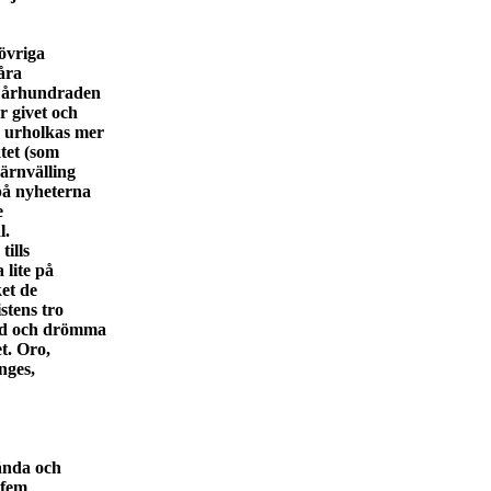
 övriga
åra
ch århundraden
r givet och
m urholkas mer
ktet (som
järnvälling
 på nyheterna
e
l.
tills
 lite på
ket de
stens tro
nad och drömma
t. Oro,
nges,
ända och
 fem