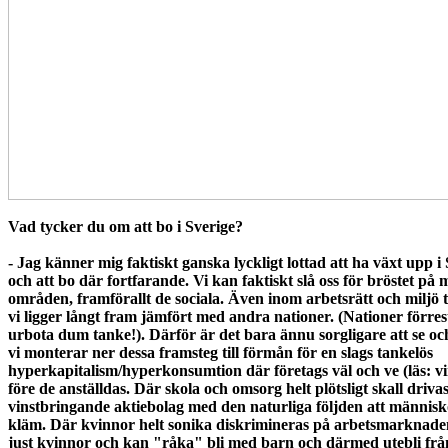
Vad tycker du om att bo i Sverige?
- Jag känner mig faktiskt ganska lyckligt lottad att ha växt upp i
och att bo där fortfarande. Vi kan faktiskt slå oss för bröstet på
områden, framförallt de sociala. Även inom arbetsrätt och miljö 
vi ligger långt fram jämfört med andra nationer. (Nationer förres
urbota dum tanke!). Därför är det bara ännu sorgligare att se oc
vi monterar ner dessa framsteg till förmån för en slags tankelös
hyperkapitalism/hyperkonsumtion där företags väl och ve (läs: vi
före de anställdas. Där skola och omsorg helt plötsligt skall driva
vinstbringande aktiebolag med den naturliga följden att männis
kläm. Där kvinnor helt sonika diskrimineras på arbetsmarknaden
just kvinnor och kan "råka" bli med barn och därmed utebli frå