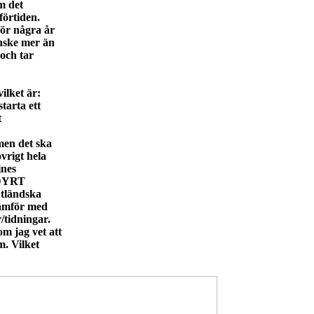
om det
förtiden.
för några år
anske mer än
och tar
ilket är:
tarta ett
t
men det ska
vrigt hela
ines
r DYRT
utländska
 jämför med
/tidningar.
m jag vet att
m. Vilket