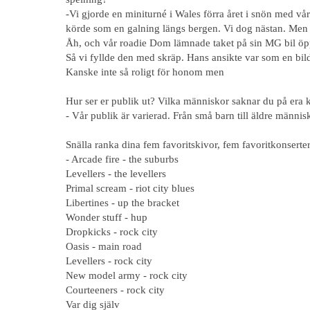
-Vi gjorde en miniturné i Wales förra året i snön med vå
körde som en galning längs bergen. Vi dog nästan. Men d
Åh, och vår roadie Dom lämnade taket på sin MG bil öppet
Så vi fyllde den med skräp. Hans ansikte var som en bild
Kanske inte så roligt för honom men
Hur ser er publik ut? Vilka människor saknar du på era 
- Vår publik är varierad. Från små barn till äldre männis
Snälla ranka dina fem favoritskivor, fem favoritkonserter
- Arcade fire - the suburbs
Levellers - the levellers
Primal scream - riot city blues
Libertines - up the bracket
Wonder stuff - hup
Dropkicks - rock city
Oasis - main road
Levellers - rock city
New model army - rock city
Courteeners - rock city
Var dig själv