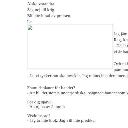
Älska varandra
Säg nej till krig
Bli inte lurad av pressen
Le
Jag jäm
Reg, ko
- De är
vi är b
Och ni h
påminne
- Ja, vi tycker om ska mycket. Jag minns inte dem men j
Framtidsplaner för bandet?
- Att bli det största underjordiska, osignade bandet som v
För dig själv?
- Att njuta av åkturen
Visdomsord?
- Jag är inte klok. Jag vill inte predika.