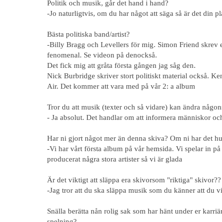
Politik och musik, går det hand i hand?
-Jo naturligtvis, om du har något att säga så är det din pla
Bästa politiska band/artist?
-Billy Bragg och Levellers för mig. Simon Friend skrev
fenomenal. Se videon på denockså.
Det fick mig att gråta första gången jag såg den.
Nick Burbridge skriver stort politiskt material också. K
Air.
Det kommer att vara med på vår 2: a album
Tror du att musik (texter och så vidare) kan ändra någon
- Ja absolut. Det handlar om att informera människor och
Har ni gjort något mer än denna skiva? Om ni har det hu
-Vi har vårt första album på vår hemsida. Vi spelar in 
producerat några stora artister så vi är glada
Är det viktigt att släppa era skivorsom "riktiga" skivor??
-Jag tror att du ska släppa musik som du känner att du vil
Snälla berätta nån rolig sak som har hänt under er karri
spelning?