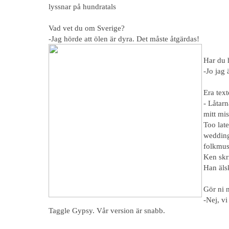
lyssnar på hundratals
Vad vet du om Sverige?
-Jag hörde att ölen är dyra. Det måste åtgärdas!
Har du 
-Jo jag
Era tex
- Låtar
mitt mis
Too late
wedding
folkmusi
Ken skr
Han äls
Gör ni n
-Nej, vi
Taggle Gypsy. Vår version är snabb.