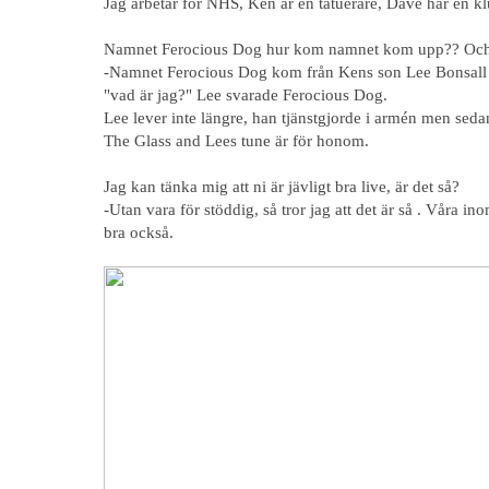
Jag arbetar för NHS, Ken är en tatuerare, Dave har en kl
Namnet Ferocious Dog hur kom namnet kom upp?? Och 
-Namnet Ferocious Dog kom från Kens son Lee Bonsall 
"vad är jag?" Lee svarade Ferocious Dog.
Lee lever inte längre, han tjänstgjorde i armén men seda
The Glass and Lees tune är för honom.
Jag kan tänka mig att ni är jävligt bra live, är det så?
-Utan vara för stöddig, så tror jag att det är så . Våra i
bra också.