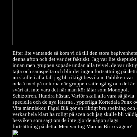
Efter lite väntande så kom vi då till den stora begivenhet
denna afton och det var det faktiskt. Jag var lite skeptiskt
innan men gruppen sopade undan alla tvivel. de var riktig
tajta och samspelta och blir det ingen fortsättning på dett
nu skulle i alla fall jag bli riktigt besviken. Publiken var
också med på noterna när gruppen satte igång och det är
svårt att inte vara det när man kör låtar som Monopol,
Schizofren, Hundra hästar, Varför skall alla vara så jävla
speciella och de nya låtarna , ypperliga Kortedala Punx o
Vita människor. Fågel Blå gör en riktigt bra spelning och
verkar hela klart ha roligt på scen och jag skulle bli väldi
besviken som sagt om de inte gjorde någon slags
fortsättning på detta. Men var tog Marcus Birro vägen?