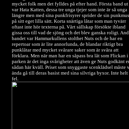
mycket folk men det fylldes på efter hand. Första band ut
var Hata Katten, dessa tre unga tjejer som inte är så unga
längre men med sina punkfrisyrer sprider de sin punkmu
på sitt eget lilla sätt. Korta snärtiga låtar som man tyvärr
oftast inte hör texterna på. Vårt sällskap försökte ibland
gissa oss till vad de sjöng och det blev ganska roligt. And
bandet var Hammarkullens stolthet Nuts och de har en
repertoar som är lite annorlunda, de blandar riktigt bra
punklåtar med mycket svårare saker som är svåra att
förklara. Men när man har en såpass bra låt som Flickan i
parken är det inga svårigheter att även ge Nuts godkänt e
sådan här kväll. Priset som snyggaste scenklädsel måste 
ända gå till deras basist med sina silvriga byxor. Inte helt
fel.