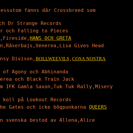
essutom fanns där Crossbreed som
ch Dr Strange Records
r och Falling to Pieces
,Fireside,
HANS OCH GRETA
n,Räserbajs,Venerea,Lisa Gives Head
nsy Divison,
,
BOLLWEEVILS
COSA NOSTRA
 of Agony och Abhinanda
erea och Black Train Jack
m IFK Gamla Saxon,Tuk Tuk Rally,Misery
 koll på Lookout Records
The Gates och icke bögpunkarna
QUEERS
n svenska bestod av Allena,Alice