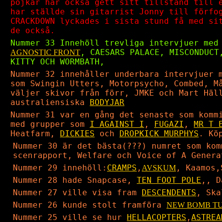
pojkar har också gett sitt tillstånd till 
har ställde sin gitarrist Jonny till förfo
CRACKDOWN lyckades i sista stund få med si
de också.
Nummer 33 Innehöll trevliga intervjuer med
, CAESARS PALACE, MISCONDUC
AGNOSTIC FRONT
KITTY OCH WORMBATH,
Nummer 32 innehåller underbara intervjuer 
som Swingin Utters, Motorpsycho, Combed, M
väljer skivor från förr, JMKE och Mart Häl
australiensiska
BODYJAR
Nummer 31 var en gång det senaste som komm
med grupper som
I AGAINST I
,
FUGAZI
,
MR T 
Heatfarm,
DICKIES
och
DROPKICK MURPHYS
. Kö
Nummer 30 är det bästa(???) numret som kom
scenrapport, Welfare och Voice of A Genera
Nummer 29 innehöll:
CRAMPS
,
, Kaamos
AVSKUM
Nummer 28 hade Snapcase,
TEN FOOT POLE
,, D
Nummer 27 ville visa fram
DESCENDENTS
, Ska
Nummer 26 kunde stolt framföra
NEW BOMB T
Nummer 25 ville se hur
HELLACOPTERS
,
ASTREA