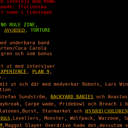
en intervju BOB HUND
gande. Italienska
tt namn i tidningen
 NO RULE ZINE,
T,
, TORTURE
AVOIDED
med underbara band
årten/Coca Carola
lgren och som bonus
it ut med intervjuer
EXPERIENCE
,
PLAN 9
,
p..
mit ut och där med medverkar Robots, Lars Win
tion
,Stefan Sundström,
BACKYARD BABIES
och Anastas
aybreak, Carpe wade, Pridebowl och Breach i b
latones,Burst, Starmarket och
HYBRID CHILDREN
,Levellers, Monster, Wolfpack, Warzone, S
URKS
M
,Maggot Slayer Overdrive hade det,dessutom 