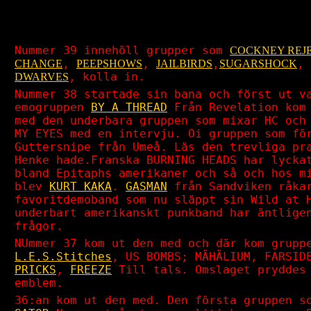
Nummer 39 innehöll grupper som
COCKNEY REJ
,
,
,
,
CHANGE
PEEPSHOWS
JAILBIRDS
SUGARSHOCK
, kolla in.
DWARVES
Nummer 38 startade sin bana och först ut v
emogruppen
BY A THREAD
Från Revelation kom 
med den underbara gruppen som mixar HC och
MY EYES med en intervju. Oi gruppen som fö
Guttersnipe från Umeå. Läs den trevliga pr
Henke hade.Franska BURNING HEADS har lycka
bland Epitaphs amerikaner och så och hos m
blev
KURT KAKA
.
GASMAN
från Sandviken råkar
favoritdemoband som nu släppt sin Wild at 
underbart amerikanskt punkband har äntlige
frågor.
NUmmer 37 kom ut den med och där kom grupp
L.E.S.Stitches
, US BOMBS; MÄHÄLIUM, FARSI
PRICKS
,
FREEZE
Till tals. Omslaget pryddes 
emblem.
36:an kom ut den med. Den första gruppen s