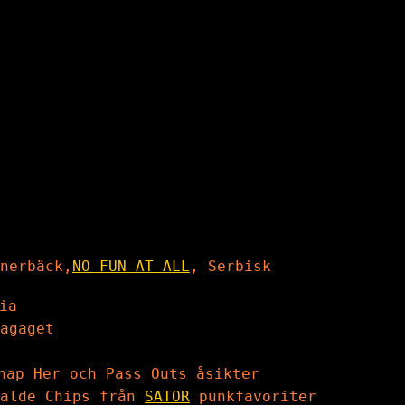
nerbäck,
NO FUN AT ALL
, Serbisk
ia
agaget
nap Her och Pass Outs åsikter
valde Chips från
SATOR
punkfavoriter