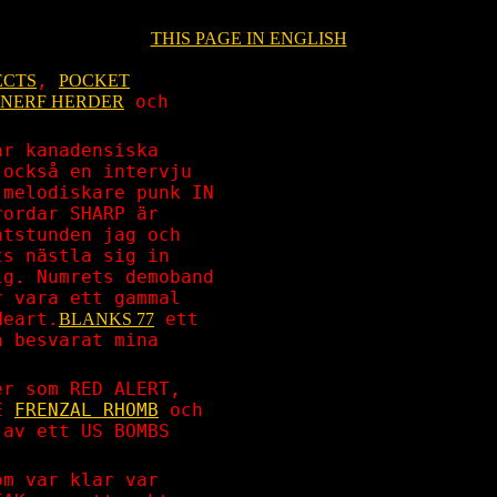
THIS PAGE IN ENGLISH
,
ECTS
POCKET
och
NERF HERDER
ar kanadensiska
också en intervju
 melodiskare punk IN
rordar SHARP är
atstunden jag och
ts nästla sig in
ig. Numrets demoband
 vara ett gammal
Heart.
ett
BLANKS 77
n besvarat mina
er som RED ALERT,
DE
FRENZAL RHOMB
och
av ett US BOMBS
om var klar var