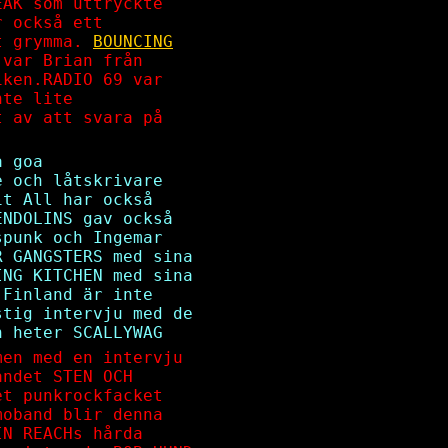
AK som uttryckte
r också ett
gt grymma.
BOUNCING
 var Brian från
iken.RADIO 69 var
nte lite
 av att svara på
a goa
e och låtskrivare
it All har också
ENDOLINS gav också
spunk och Ingemar
R GANGSTERS med sina
ING KITCHEN med sina
 Finland är inte
stig intervju med de
h heter SCALLYWAG
men med en intervju
andet STEN OCH
et punkrockfacket
moband blir denna
N REACHs hårda