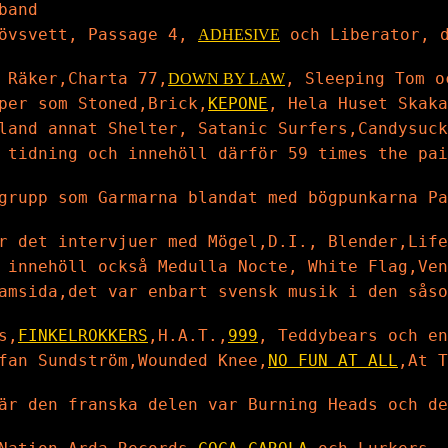
band
Rövsvett, Passage 4,
och Liberator, d
ADHESIVE
 Räker,Charta 77,
, Sleeping Tom o
DOWN BY LAW
per som Stoned,Brick,
KEPONE
, Hela Huset Skaka
land annat Shelter, Satanic Surfers,Candysuck
 tidning och innehöll därför 59 times the pai
grupp som Garmarna blandat med bögpunkarna Pa
r det intervjuer med Mögel,D.I., Blender,Life
 innehöll också Medulla Nocte, White Flag,Ven
amsida,det var enbart svensk musik i den såso
s,
FINKELROKKERS
,H.A.T.,
999
, Teddybears och en
fan Sundström,Wounded Knee,
NO FUN AT ALL
,At 
är den franska delen var Burning Heads och de