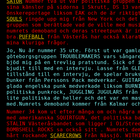
SATOR
Nummer två ut var politiska gruppen E
sina känslor på sidorna i Skrutt, DS 13 va
önskereportage liksom EAK och de är rikti
SOULS
ringde upp mig från New York och det
gruppen som berättade vad de ville med mus
numrets demoband och deras streetpunk är i
bra.
PUFFBALL
från Västerås har också klarat
mina kluriga frågor.
Jo, Nu är nummer 35 ute. Först ut var gaml
göteborgsgruppen TROUBLEMAKERS vars sångar
bjöd mig på en trevlig pratstund. Sick of 
bjudit till med en intervju. Lasse från GL
tillstånd till en intervju, de spelar bruk
Dunker från Perssons Pack medverkar. GUITA
glada engelska punk medverkade liksom BURN
politiska punkrock, JUGGLING JUGULARS från
lite politiska de heller och det var en ma
med.Numrets demoband kommer från Kalmar oc
Nummer 34 kom ut efter många om och några 
med amerikanska SQUIRTGUN, det politiska b
STALIN Västeråsbandet som ligger i Oi/Stre
BOMBSHELL ROCKS sa också sitt . Numrets de
hårt rockande
SCARECROWS
Från Nässjö. WITHI