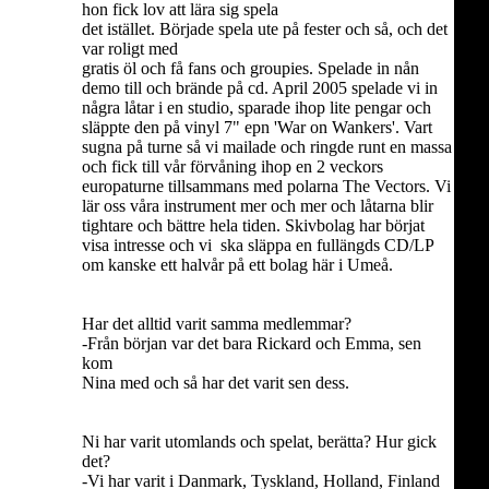
hon fick lov att lära sig spela
det istället. Började spela ute på fester och så, och det
var roligt med
gratis öl och få fans och groupies. Spelade in nån
demo till och brände på cd. April 2005 spelade vi in
några låtar i en studio, sparade ihop lite pengar och
släppte den på vinyl 7" epn 'War on Wankers'. Vart
sugna på turne så vi mailade och ringde runt en massa
och fick till vår förvåning ihop en 2 veckors
europaturne tillsammans med polarna The Vectors. Vi
lär oss våra instrument mer och mer och låtarna blir
tightare och bättre hela tiden. Skivbolag har börjat
visa intresse och vi ska släppa en fullängds CD/LP
om kanske ett halvår på ett bolag här i Umeå.
Har det alltid varit samma medlemmar?
-Från början var det bara Rickard och Emma, sen
kom
Nina med och så har det varit sen dess.
Ni har varit utomlands och spelat, berätta? Hur gick
det?
-Vi har varit i Danmark, Tyskland, Holland, Finland