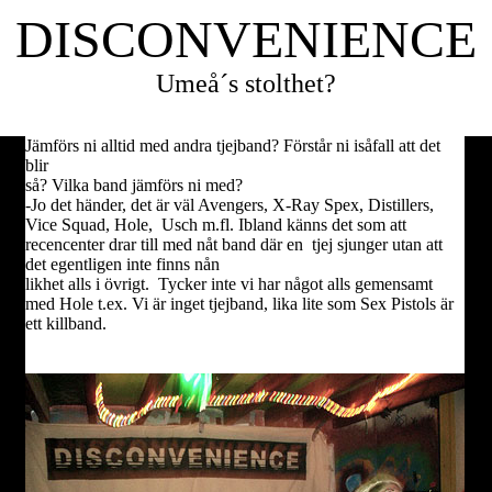
DISCONVENIENCE
Umeå´s stolthet?
Jämförs ni alltid med andra tjejband? Förstår ni isåfall att det
blir
så? Vilka band jämförs ni med?
-Jo det händer, det är väl Avengers, X-Ray Spex, Distillers,
Vice Squad, Hole, Usch m.fl. Ibland känns det som att
recencenter drar till med nåt band där en tjej sjunger utan att
det egentligen inte finns nån
likhet alls i övrigt. Tycker inte vi har något alls gemensamt
med Hole t.ex. Vi är inget tjejband, lika lite som Sex Pistols är
ett killband.