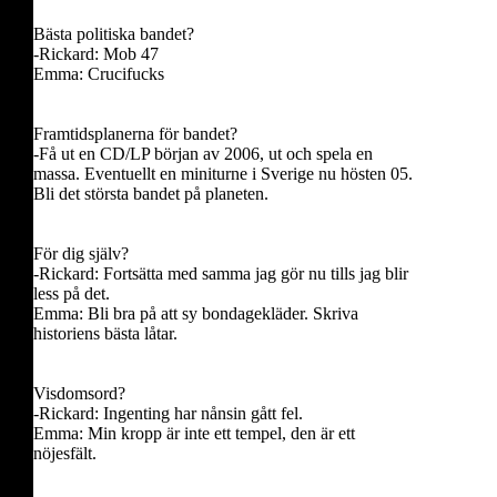
Bästa politiska bandet?
-Rickard: Mob 47
Emma: Crucifucks
Framtidsplanerna för bandet?
-Få ut en CD/LP början av 2006, ut och spela en
massa. Eventuellt en miniturne i Sverige nu hösten 05.
Bli det största bandet på planeten.
För dig själv?
-Rickard: Fortsätta med samma jag gör nu tills jag blir
less på det.
Emma: Bli bra på att sy bondagekläder. Skriva
historiens bästa låtar.
Visdomsord?
-Rickard: Ingenting har nånsin gått fel.
Emma: Min kropp är inte ett tempel, den är ett
nöjesfält.