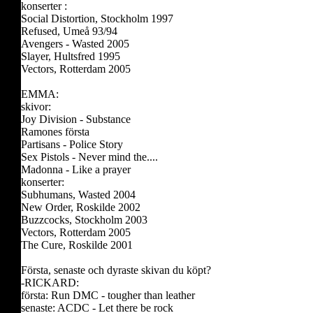
konserter :
Social Distortion, Stockholm 1997
Refused, Umeå 93/94
Avengers - Wasted 2005
Slayer, Hultsfred 1995
Vectors, Rotterdam 2005
EMMA:
skivor:
Joy Division - Substance
Ramones första
Partisans - Police Story
Sex Pistols - Never mind the....
Madonna - Like a prayer
konserter:
Subhumans, Wasted 2004
New Order, Roskilde 2002
Buzzcocks, Stockholm 2003
Vectors, Rotterdam 2005
The Cure, Roskilde 2001
Första, senaste och dyraste skivan du köpt?
-RICKARD:
första: Run DMC - tougher than leather
senaste: ACDC - Let there be rock