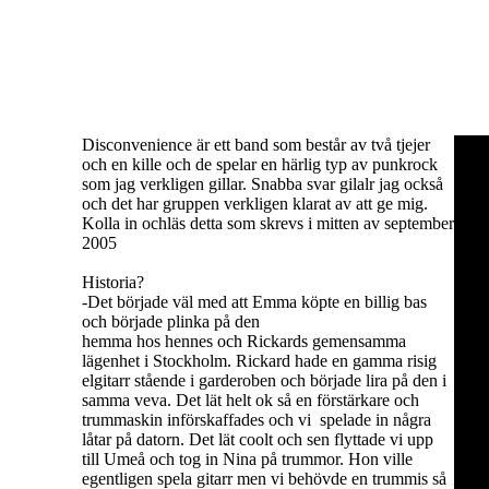
Disconvenience är ett band som består av två tjejer
och en kille och de spelar en härlig typ av punkrock
som jag verkligen gillar. Snabba svar gilalr jag också
och det har gruppen verkligen klarat av att ge mig.
Kolla in ochläs detta som skrevs i mitten av september
2005
Historia?
-Det började väl med att Emma köpte en billig bas
och började plinka på den
hemma hos hennes och Rickards gemensamma
lägenhet i Stockholm. Rickard hade en gamma risig
elgitarr stående i garderoben och började lira på den i
samma veva. Det lät helt ok så en förstärkare och
trummaskin införskaffades och vi spelade in några
låtar på datorn. Det lät coolt och sen flyttade vi upp
till Umeå och tog in Nina på trummor. Hon ville
egentligen spela gitarr men vi behövde en trummis så