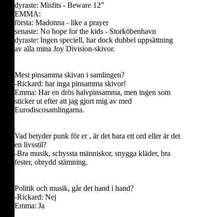
dyraste: Misfits - Beware 12”
EMMA:
första: Madonna - like a prayer
senaste: No hope for the kids - Storköbenhavn
dyraste: Ingen speciell, har dock dubbel uppsättning
av alla mina Joy Division-skivor.
Mest pinsamma skivan i samlingen?
-Rickard: har inga pinsamma skivor!
Emma: Har en drös halvpinsamma, men ingen som
sticker ut efter att jag gjort mig av med
Eurodiscosamlingarna.
Vad betyder punk för er , är det bara ett ord eller är det
en livsstil?
-Bra musik, schyssta människor, snygga kläder, bra
fester, obrydd stämning.
Politik och musik, går det hand i hand?
-Rickard: Nej
Emma: Ja