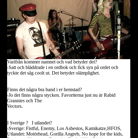
Varifrån kommer namnet och vad betyder det?
-Satt och bläddrade i en ordbok och fick syn på ordet och
tyckte det såg coolt ut. Det betyder olämplighet.
Finns det några bra band i er hemstad?
-Jo det finns några stycken. Favoriterna just nu är Rabid
Grannies och The
Vectors.
I Sverige ? I utlandet?
-Sverige: Fistful, Enemy, Los Asbestos, Kamikatze,HFOS,
Utlandet: Motörhead, Gorilla Angreb, No hope for the kids,