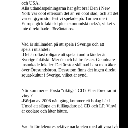
och USA.
Alla utlandsspelningarna har gått bra! Den i New
York var cool eftersom det är en cool stad, och att det
var en grym stor fest vi spelade på. Turnen ute i
Europa gick faktiskt plus ekonomiskt också, vilket vi
inte direkt hade förväntat oss.
Vad är skillnaden på att spela i Sverige och att
spela i utlandet?
-Det är oftast roligare att spela i andra länder än
Sverige faktiskt. Mer ös och bättre fester. Genuinare
insunkade lokaler. Det är stor skillnad bara man åker
över Öresundsbron. Dessutom finns det ingen direkt
squat-kultur i Sverige, vilket är synd.
När kommer er första "riktiga" CD? Eller föredrar ni
vinyl?
-Början av 2006 nån gång kommer ett bolag här i
Umeå att släppa en fullängdare på CD och LP. Vinyl
är coolare och låter bättre.
Vad är fördelen/respektive nackdelen med att vara två