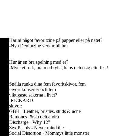
Har ni något favoritzine på papper eller på nätet?
-Nya Denimzine verkar bli bra.
Hur är en bra spelning med er?
-Mycket folk, bra med fylla, kaos och ösig efterfest!
Snälla ranka dina fem favoritskivor, fem
favoritkonserter och fem
viktigaste sakerna i livet?
-RICKARD
skivor:
GBH - Leather, bristles, studs & acne
Ramones första och andra
Discharge - Why 12”
Sex Pistols - Never mind the....
Social Distortion - Mommys little monster