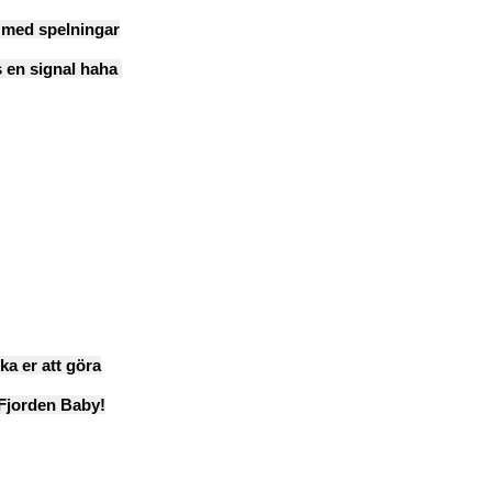
ch med spelningar
ss en signal haha
ka er att göra
 Fjorden Baby!