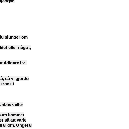
sgångar.
 du sjunger om
tet eller något,
 tidigare liv.
å, så vi gjorde
nkrock i
nblick eller
versum kommer
r så att varje
dlar om. Ungefär