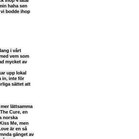
k ihop 4 låtar
 min haha sen
 vi bodde ihop
lang i vårt
t med vem som
rad mycket av
kar upp lokal
in, inte för
iga sättet att
de mer lättsamma
 The Cure, en
la norska
 Kiss Me, men
Love är en så
nämnda gänget av