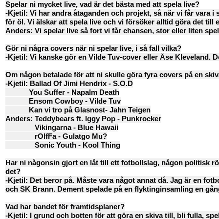
Spelar ni mycket live, vad är det bästa med att spela live?
-Kjetil: Vi har andra åtaganden och projekt, så när vi får vara 
för öl. Vi älskar att spela live och vi försöker alltid göra det ti
Anders: Vi spelar live så fort vi får chansen, stor eller liten sp
Gör ni några covers när ni spelar live, i så fall vilka?
-Kjetil: Vi kanske gör en Vilde Tuv-cover eller Åse Kleveland. D
Om någon betalade för att ni skulle göra fyra covers på en skiva,
-Kjetil: Ballad Of Jimi Hendrix - S.O.D
You Suffer - Napalm Death
Ensom Cowboy - Vilde Tuv
Kan vi tro på Glasnost- Jahn Teigen
Anders: Teddybears ft. Iggy Pop - Punkrocker
Vikingarna - Blue Hawaii
rOlfFa - Gulatgo Mu?
Sonic Youth - Kool Thing
Har ni någonsin gjort en låt till ett fotbollslag, någon politisk 
det?
-Kjetil: Det beror på. Måste vara något annat då. Jag är en fo
och SK Brann. Dement spelade på en flyktinginsamling en gång. D
Vad har bandet för framtidsplaner?
-Kjetil: I grund och botten för att göra en skiva till, bli fulla, s