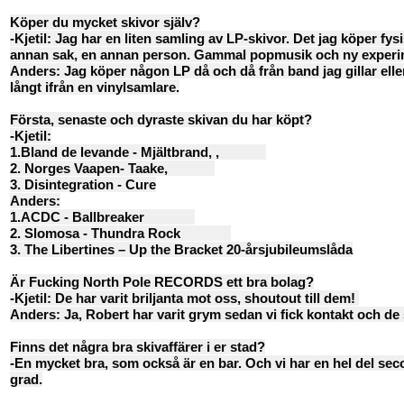
Köper du mycket skivor själv?
-Kjetil: Jag har en liten samling av LP-skivor. Det jag köper fy
annan sak, en annan person. Gammal popmusik och ny experime
Anders: Jag köper någon LP då och då från band jag gillar eller 
långt ifrån en vinylsamlare.
Första, senaste och dyraste skivan du har köpt?
-Kjetil:
1.Bland de levande - Mjältbrand, ,
2. Norges Vaapen- Taake,
3. Disintegration - Cure
Anders:
1.ACDC - Ballbreaker
2. Slomosa - Thundra Rock
3. The Libertines – Up the Bracket 20-årsjubileumslåda
Är Fucking North Pole RECORDS ett bra bolag?
-Kjetil: De har varit briljanta mot oss, shoutout till dem!
Anders: Ja, Robert har varit grym sedan vi fick kontakt och d
Finns det några bra skivaffärer i er stad?
-En mycket bra, som också är en bar. Och vi har en hel del seco
grad.