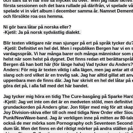
och sånt så vi har inte så mycket tid över. Men jag hade skrivi
första sessionen och det bara rullade på därifrån, vi spelade v
spelade vi in vårt album i december samma år. Namnet Dement
och försökte roa oss hemma.
Ni gör bara låtar på norska eller?
-Kjetil: Ja på norsk sydvästlig dialekt.
Blir texten viktigare när man sjunger på ert på språk tycker du
-Kjetil: Definitivt en hel del. Men i republiken Bergen har vi en
vardagsspråk. Vi har många barer och många människor som gi
helst när som helst på dygnet. Det finns redan ett berättarspr
Bergen då han bott här (för länge haha) Vad tycker du Anders
Anders: För mig är texten viktig i alla lägen, men jag antar a
slang och ord vilket är en trevlig sak. Jag har alltid gillat att 
uppenbara men de finns där. Jag har skrivit en hel del låtar p
göra det på, i alla fall med det här bandet.
Jag tycker mig höra en tidig The Cure-basgång på Sparke Hardt,
-Kjetil: Jag vet inte om det är en medveten stöld, men definiti
grundackorden på Anders gitar. Jon följer med mig för att skap
Joy Division-skiva eller till och med tidiga New Order eller Sio
Punk/NewWave-band. Jag är verkligen inne på mitten av 80-tal
också de mer mörka som Pornography och Seventeen Seconds. Wis
dum låt. Men det finns en del riktigt mörker på andra ställen p