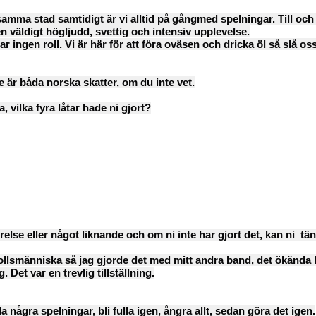
i samma stad samtidigt är vi alltid på gångmed spelningar. Till o
ll en väldigt högljudd, svettig och intensiv upplevelse.
elar ingen roll. Vi är här för att föra oväsen och dricka öl så slå o
e är båda norska skatter, om du inte vet.
 vilka fyra låtar hade ni gjort?
rörelse eller något liknande och om ni inte har gjort det, kan ni
tän
tbollsmänniska så jag gjorde det med mitt andra band, det ökända
et var en trevlig tillställning.
pela några spelningar, bli fulla igen, ångra allt, sedan göra det igen.