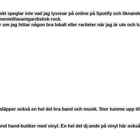
siskt speglar inte vad jag lyssnar på online på Spotify och liknand
ntell/avantgardistisk rock.
om jag hittar någon bra lokalt eller rariteter när jag är ute och 
e släpper också en hel del bra band och musik. Stor tumme upp ti
nd hand-butiker med vinyl. En hel del dj:ande på vinyl här också.