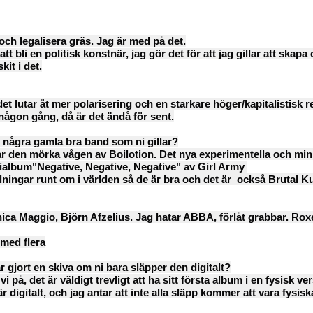
e och legalisera gräs. Jag är med på det.
t bli en politisk konstnär, jag gör det för att jag gillar att skap
kit i det.
en det lutar åt mer polarisering och en starkare höger/kapitalistisk 
t någon gång, då är det ändå för sent.
, några gamla bra band som ni gillar?
ar den mörka vågen av Boilotion. Det nya experimentella och min
ialbum"Negative, Negative, Negative" av Girl Army
ningar runt om i världen så de är bra och det är
också Brutal K
nica Maggio, Björn Afzelius. Jag hatar ABBA, förlåt grabbar. Rox
med flera
har gjort en skiva om ni bara släpper den digitalt?
 på, det är väldigt trevligt att ha sitt första album i en fysisk ver
digitalt, och jag antar att inte alla släpp kommer att vara fysisk