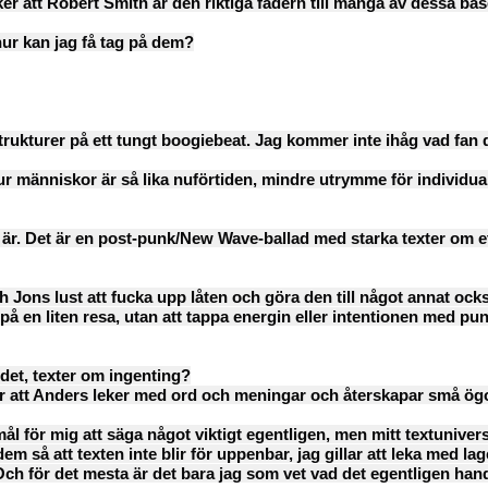
r att Robert Smith är den riktiga fadern till många av dessa ba
hur kan jag få tag på dem?
a strukturer på ett tungt boogiebeat. Jag kommer inte ihåg vad fan
 människor är så lika nuförtiden, mindre utrymme för individuali
et är. Det är en post-punk/New Wave-ballad med starka texter om ett
ch Jons lust att fucka upp låten och göra den till något annat ocks
 på en liten resa, utan att tappa energin eller intentionen med pu
a det, texter om ingenting?
cker att Anders leker med ord och meningar och återskapar små ögo
 mål för mig att säga något viktigt egentligen, men mitt textuni
m så att texten inte blir för uppenbar, jag gillar att leka med lage
ch för det mesta är det bara jag som vet vad det egentligen han