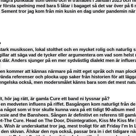
t några punklåtar som demo och vi träffades i Januari 2023 och fic
år första spelning med bara 5 låtar i bagaget så det var över på 6
 Sement tror jag kom från min kusin en dag under pandemin när
?
 stark musikscen, lokal stolthet och en mycket rolig och naturlig s
llar att säga vad de tycker eller argumentera om vad som hels
åk där. Anders sjunger på en mer sydvästlig dialekt men är influe
?
tt den kommer att kännas närmare på mitt eget språk och man ploc
använda referenser och plocka upp saker från historien för att lägga 
å engelska också, men modersmålet känns bara som det mest naturl
 hör jag rätt, är gamla Cure ett band ni lyssnar på?
vt en medveten influens på riffet. Basgången kom naturligt från 
a något som vi tror skulle kunna vara på ett tidigt 90-album med
uxsie and the Banshees. Sången är definitivt en referens till gam
et-The Cure. Head on The Door, Disintegration, Kiss Me Kiss Me
h är underskattat tror jag, mest troligt för att Friday I'm In 
å den skivan. Älskar den nya också, passar bra in i det tidigare 