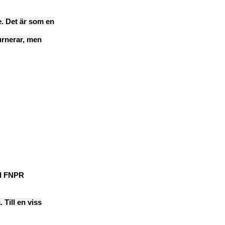
e. Det är som en
turnerar, men
ll FNPR
 Till en viss