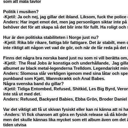
som att måla tavlor
Politik i musiken?
-Kjetil: Ja och nej, jag gillar det ibland. Liksom, fuck the polic
Anders: Har inget emot det, men jag personligen siktar inte på at
behöver det för att skapa så det blir inte för fullt. Ha roligt och s
Hur är den politiska stabiliteten i Norge just nu?
-Kjetil: Rika blir rikare, fattiga blir fattigare. Det är stabilt, m
inte riktigt att någon vet vad de gör, och när de får reda på de
Finns det några bra norska band just nu som ni vill berätta om
-Kjetil: The Real Jobs är konstiga och underhållande, Jag gill
albumet av black metal-legenderna Trelldom. Legendariskt min
Anders: Slomosa slår verkligen igenom med sina låtar och spel
punkband som Kjøtt, Wannskrækk och Anal Babes.
Några svenska band du gillar?
-Kjetil: Tidiga Entombed, Refused, Shitkid, Les Big Byrd, Vero
inte stå ut med det.
Anders: Refused, Backyard Babies, Ebba Grön, Broder Daniel 
Var det viktigt att få ut skivan fysiskt eller kan ni känna att ni 
-Anders: Vi fick chansen att göra en fysisk release så då körde vi
men det skulle kännas lika mycket som ett album även om det är 
tiden utvisa