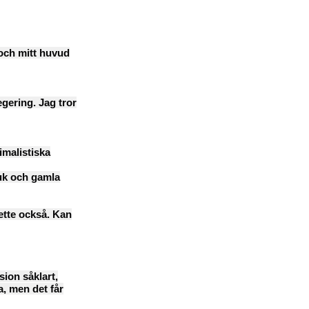
a och mitt huvud
regering. Jag tror
imalistiska
uk och gamla
ette också. Kan
sion såklart,
a, men det får