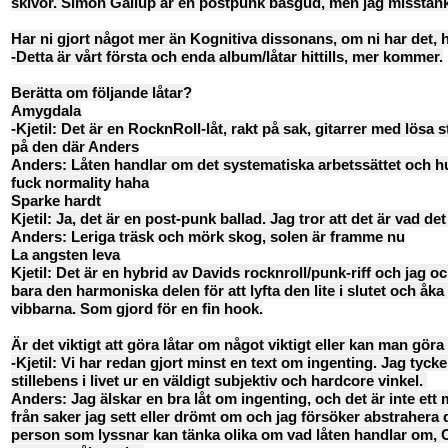
skivor. Simon Gallup är en postpunk basgud, men jag misstänke
Har ni gjort något mer än Kognitiva dissonans, om ni har det, 
-Detta är vårt första och enda album/låtar hittills, mer kommer.
Berätta om följande låtar?
Amygdala
-Kjetil: Det är en RocknRoll-låt, rakt på sak, gitarrer med lös
på den där Anders
Anders: Låten handlar om det systematiska arbetssättet och hur
fuck normality haha
Sparke hardt
Kjetil: Ja, det är en post-punk ballad. Jag tror att det är vad d
Anders: Leriga träsk och mörk skog, solen är framme nu
La angsten leva
Kjetil: Det är en hybrid av Davids rocknroll/punk-riff och jag o
bara den harmoniska delen för att lyfta den lite i slutet och åka
vibbarna. Som gjord för en fin hook.
Är det viktigt att göra låtar om något viktigt eller kan man gör
-Kjetil: Vi har redan gjort minst en text om ingenting. Jag ty
stillebens i livet ur en väldigt subjektiv och hardcore vinkel.
Anders: Jag älskar en bra låt om ingenting, och det är inte ett
från saker jag sett eller drömt om och jag försöker abstrahera de
person som lyssnar kan tänka olika om vad låten handlar om, O