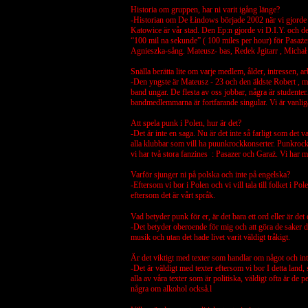
Historia om gruppen, har ni varit igång länge?
-Historian om De Łindows började 2002 när vi gjorde 
Katowice är vår stad. Den Ep:n gjorde vi D.I.Y. och de
“100 mil na sekunde” ( 100 miles per hour) för Pasażer
Agnieszka-sång.
Mateusz- bas, Redek
J
gitarr , Micha
Snälla berätta lite om varje medlem, ålder, intressen, 
-Den yngste är Mateusz - 23 och den äldste Robert , m
band ungar.
De flesta av oss jobbar, några är studenter
bandmedlemmarna är fortfarande singular. Vi är vanliga 
Att spela punk i Polen, hur är det?
-Det är inte en saga. Nu är det inte så farligt som det 
alla klubbar som vill ha puunkrockkonserter. Punkrock 
vi har två stora fanzines : Pasazer och Garaż. Vi ha
Varför sjunger ni på polska och inte på engelska?
-Eftersom vi bor i Polen och vi vill tala till folket i
eftersom det är vårt språk.
Vad betyder punk för er, är det bara ett ord eller är det e
-Det betyder oberoende för mig och att göra de saker du 
musik och utan det hade livet varit väldigt tråkigt.
Är det viktigt med texter som handlar om något och int
-Det är väldigt med texter eftersom vi bor I detta land,
alla av våra texter som är politiska, väldigt ofta är de p
några om alkohol också.l