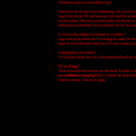
-Definitivt Aqua cd:n med Barbie girl
Vad tycker ni om mp3 och nedladdning och var står ni 
-Jag tycker det är OK när band ger bort mp3 för att la
och livevideos. Men om man kan ladda ned skivan en dag
stödja mina favoritband. Och kostnaden för en skiva är
Är det bra eller dåligt för ett band av er kaliber?
-Jag svara på ett annat sätt. För många år sedan var 
några få och folk köper oftast inte CD-skivor utan de l
Framtidsplaner för bandet?
-Vi vill spela oftare ute och vi har börjat jobbet på e
Nåt att tillägga?
-Tack så mycket för intresset av vårt band. Kanske vi 
www.delindows.band.pl
När vi började att spela trod
Lindows musik.
Tack än en gång.