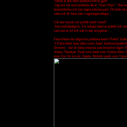
Vilken är den mest politiska text ni gjort
-Jag tror vår mest politiska låt är “Toxic Days”. Den be
homofobiska och inte något tolerant parti. De hade ett 
valet och de finns inte i regeringen längre. ,
Går inte musik och politik hand i hand?
-Inte nödvändigtvis. För många band är politik och mus
vad som är fel och vad vi inte accepterar.
Finns/fanns det några bra politiska band i Polen? And
-I Polen hitter man olika sortes band: hardcore/punk/s
Dezerter – har de bästa texterna som beskriver läget i
Alians, Skankan. Punk rock band som: Farben lehre, U
som: Eye for an eye, Apatia. Melodic punk som: Upsi