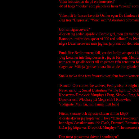
Vilka folk saknar du på era konserter?
-Med höga “houke” som på polska heter “irokez” som 
Vilken låt är fansen favorit? Och er egen De Lindows f
-Jag tror “Depresja”, “Wnc” och “Azbestowi piromani
Gör ni några covers?
-För ett tag sedan gjorde vi Barbie girl, men det var 
Ramones, nuförtiden spelar vi “99 red ballons” av Ne
några Dezertercovers men jag har ju pratat om det reda
Punk före Berlinmurens fall, var det farligt att spela i 
-Jag kommer inte ihåg dessa år , jag är för ung. Men 
tvungen att ge alla texter till en person från censuren
slagen av Milicja (polisen) bara för att de inte gillade
Snälla ranka dina fem favoritskivor, fem favoritkonsert
-Rancid- Out comes the wolves, Pennywise- Straight a
Never mind…, Social Distortion “White light….” Och
Konserter- Dropkick Murphys i Prag, Ska-p- i Prag, Mi
Dezerter och Włochaty på Mega club i Katowice.
Viktigaste: Min fru, min familj, mitt band
Första, senaste och dyraste skivan du har köpt?
-Första skivan jag köpte var T love “Dzieci rewolucji
har några klassiker som the Clash, Damned, Ramones,
CD:n jag köpte var Dropkick Murphys “The meanest o
Den mest pinsamma skivan i samlingen?