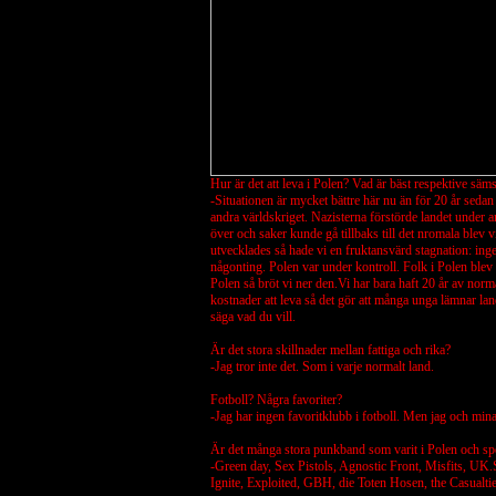
Hur är det att leva i Polen? Vad är bäst respektive säms
-Situationen är mycket bättre här nu än för 20 år sed
andra världskriget. Nazisterna förstörde landet under 
över och saker kunde gå tillbaks till det nromala blev 
utvecklades så hade vi en fruktansvärd stagnation: ingen 
någonting. Polen var under kontroll. Folk i Polen bl
Polen så bröt vi ner den.Vi har bara haft 20 år av norma
kostnader att leva så det gör att många unga lämnar land
säga vad du vill.
Är det stora skillnader mellan fattiga och rika?
-Jag tror inte det.
Som i varje normalt land.
Fotboll?
Några favoriter?
-Jag har ingen favoritklubb i fotboll. Men jag och mina v
Är det många stora punkband som varit i Polen och sp
-Green day, Sex Pistols, Agnostic Front, Misfits, UK.S
Ignite, Exploited, GBH, die Toten Hosen, the Casualt