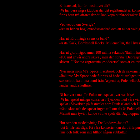
Er hemstad, hur är musiklivet där?
-Vi har bara några klubbar där det regelbundet är kon
finns bara två affärer där du kan köpa punkrocksaker.
Vad vet du om Sverige?
-Att ni har en hög levnadsstandard och att ni har väldi
Har ni hört många svenska band?
-Asta Kask, Bombshell Rocks, Millencollin, the Hives
Har ni gjort något annat 100 mil na sekunde?Ifall ni har
-100 mil är vår andra skiva , men den första “Depresja”
skivan “ Nie ma zagrozenia jest dezerte” som är en trib
Nya saker som MY Space, Facebook och de sakerna, ha
-Ifall inte My Space hade funnits så hade du troligen in
sak och du kan hitta band från Argentina, Polen eller 
länder, andtra kulturer.
Ni har varit utanför Polen och spelat , var var bäst?
-Vi har spelat många konserter i Tjeckien med våra vän
spelat i Slovakien på festivaler som Punk island och Un
människor och det spelar ingen roll om det är Polen elle
Malmö men tyvärr kunde vi inte spela där. Jag hoppas a
Hur ser den medelmåttige De Lindows-fan ut?
-det är hårt att säga. På våra konserter kan du träffa p
fans och folk som inte tillhör någon subkultur.