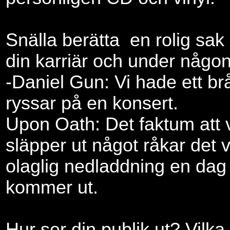
Snälla berätta
en rolig sa
din karriär och under någo
-Daniel Gun: Vi hade ett br
ryssar på en konsert.
Upon Oath: Det faktum att 
släpper ut något råkar det v
olaglig nedladdning en dag i
kommer ut.
Hur ser din publik ut? Vilk