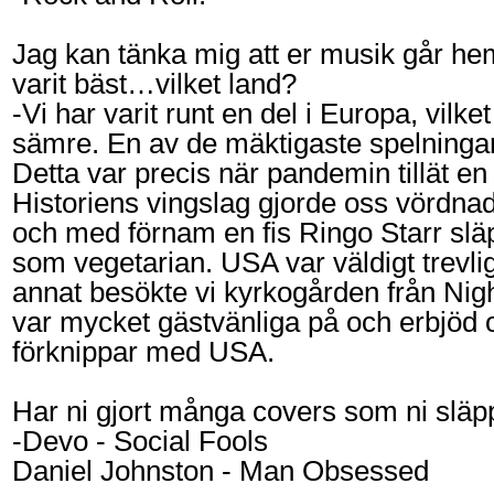
Jag kan tänka mig att er musik går hem
varit bäst…vilket land?
-Vi har varit runt en del i Europa, vilke
sämre. En av de mäktigaste spelningar 
Detta var precis när pandemin tillät en
Historiens vingslag gjorde oss vördnadsfu
och med förnam en fis Ringo Starr släp
som vegetarian. USA var väldigt trevlig
annat besökte vi kyrkogården från Nig
var mycket gästvänliga på och erbjöd of
förknippar med USA.
Har ni gjort många covers som ni släppt
-Devo - Social Fools
Daniel Johnston - Man Obsessed