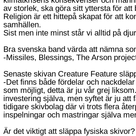
klimatkrisens konsekvenser och männi
av storlek, ska göra sitt yttersta för 
Religion är ett hittepå skapat för att 
samhällen.
Sist men inte minst står vi alltid på dju
Bra svenska band värda att nämna som
-Missiles, Blessings, The Arson projec
Senaste skivan Creature Feature släppte
-Det finns både fördelar och nackdelar
som möjligt, detta är ju vår grej liksom
investering själva, men syftet är ju att
tidigare skivbolag där vi trots flera å
inspelningar och mastringar själva men 
Är det viktigt att släppa fysiska skiv