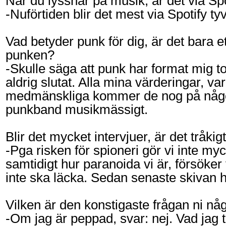
När du lyssnar på musik, är det via Spo
-Nuförtiden blir det mest via Spotify ty
Vad betyder punk för dig, är det bara ett
punken?
-Skulle säga att punk har format mig t
aldrig slutat. Alla mina värderingar, var
medmänskliga kommer de nog på något 
punkband musikmässigt.
Blir det mycket intervjuer, är det tråkig
-Pga risken för spioneri gör vi inte my
samtidigt hur paranoida vi är, försöker
inte ska läcka. Sedan senaste skivan har 
Vilken är den konstigaste frågan ni nå
-Om jag är peppad, svar: nej. Vad jag t