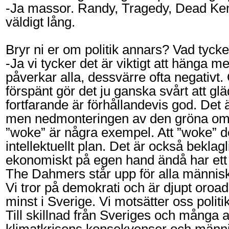
-Ja massor. Randy, Tragedy, Dead Kenn
väldigt lång.
Bryr ni er om politik annars? Vad tycke
-Ja vi tycker det är viktigt att hänga 
påverkar alla, dessvärre ofta negativt
förspänt gör det ju ganska svårt att gläd
fortfarande är förhållandevis god. Det ä
men nedmonteringen av den gröna omst
”woke” är några exempel. Att ”woke” d
intellektuellt plan. Det är också beklagl
ekonomiskt på egen hand ändå har ett v
The Dahmers står upp för alla människ
Vi tror på demokrati och är djupt oroa
minst i Sverige. Vi motsätter oss poli
Till skillnad från Sveriges och många 