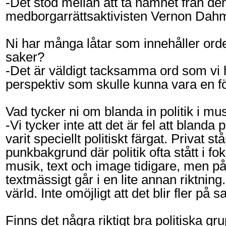
-Det stod mellan att ta namnet från d
medborgarrättsaktivisten Vernon Dahme
Ni har många låtar som innehåller or
saker?
-Det är väldigt tacksamma ord som vi hys
perspektiv som skulle kunna vara en för
Vad tycker ni om blanda in politik i mus
-Vi tycker inte att det är fel att bland
varit speciellt politiskt färgat. Privat s
punkbakgrund där politik ofta stått i 
musik, text och image tidigare, men p
textmässigt går i en lite annan riktni
värld. Inte omöjligt att det blir fler p
Finns det några riktigt bra politiska gr