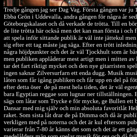
Tredje gången jag ser Dag Vag. Första gången var ju
Ebba Grön i Uddevalla, andra gången för några år se
Göteborgskalaset och då verkade de trötta. Till en bö
de lite trötta här också men det kan man första i och f
att spela inför sittande publik är väl inte jättekul men
sig efter ett tag måste jag säga. Efter en trött inledn
några höjdpunkter och det är väl Tjockhult som är bäs
men publiken applåderar mest artigt men i mitten av
tar det fart riktigt mycket och den nye gitarristen spel
ingen saknar Zilversurfarn ett enda dugg. Musik musi
låten som får igång publiken och får upp en del på fö
efter detta öser de på mest hela tiden, det är väl egen
bara Egyptian reggae som lugnar ner tillställningen. 
sägs om låtar som Trycke e för mycke, ge Bullen ett 
Dansar med mig själv och min absoluta favoritlåt Hel
raket. Som sista låt drar de på Dimma och då är publ
verkligen med på noterna och det är kul eftersom pub
varierar från 7-80 år känns det som och det är ett gän
medelålders män som spelar musik för oss och då fylle