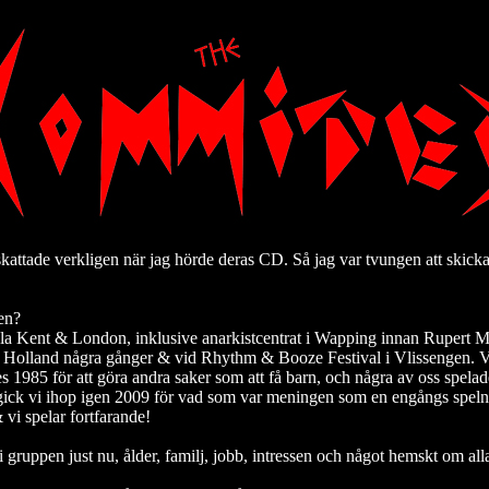
attade verkligen när jag hörde deras CD. Så jag var tvungen att skicka 
pen?
ela Kent & London, inklusive anarkistcentrat i Wapping innan Rupert Mu
 i Holland några gånger & vid Rhythm & Booze Festival i Vlissengen. V
s 1985 för att göra andra saker som att få barn, och några av oss spelad
 gick vi ihop igen 2009 för vad som var meningen som en engångs spelni
vi spelar fortfarande!
i gruppen just nu, ålder, familj, jobb, intressen och något hemskt om all