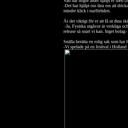
Vad har högre ålder hjälpt er med (f
-Det har hjälpt oss lära oss att dric
mindre klick i nurförtiden.
Är det viktigt för er att få ut dina
-Ja, Fysiska utgåvor är verkliga och 
release så snart vi kan. Inget bolag-
Snälla berätta en rolig sak som har 
-Vi spelade på en festival i Holland