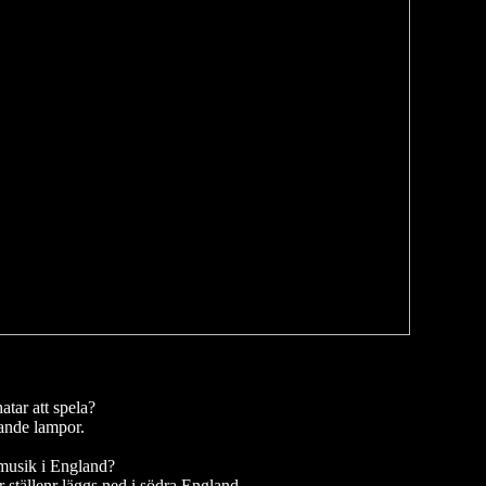
atar att spela?
kande lampor.
 musik i England?
er ställenr läggs ned i södra England.