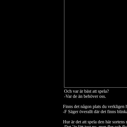
Och var är bäst att spela?
-Var de än behöver oss.
Finns det någon plats du verkligen h
-F Säger överallt där det finns blin
Hur är det att spela den här sortens
-Det ´är lätt just nu, men fler och fl