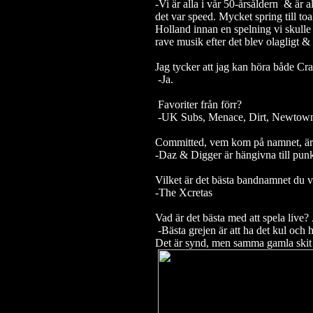
-Vi är alla i vår 50-årsåldern & är a
det var speed. Mycket spring till toa
Holland innan en spelning vi skulle
rave musik efter det blev olagligt & s
Jag tycker att jag kan höra både Cra
-Ja.
Favoriter från förr?
-UK Subs, Menace, Dirt, Newtown
Committed, vem kom på namnet, är 
-Daz & Digger är hängivna till punk
Vilket är det bästa bandnamnet du v
-The Xcretas
Vad är det bästa med att spela live? 
-Bästa grejen är att ha det kul och 
Det är synd, men samma gamla skit h