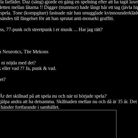
lla farfäder. Daz (sång) gjorde en gång en spelning efter att ha tagit lax
letten mellan låtarna !! Digger (trummor) hade långt hår ett tag (jävla hip
 spela. Tone (kompgitarr) fastnade när han smugglade kvinnounderkläder
ändes till fängelset för att han sprutat anti-monarki graffiti.
ss, 77-punk och streetpunk i er musik ... Har jag rätt?
 Neurotics, The Mekons
ni nöjda med det?
 eller vad ?? Ja, punk & vad.
et?
Är det skillnad på att spela nu och när ni började spela?
hjälpa andra att ha detsamma. Skillnaden mellan nu och då är 35 år. Det ä
änder fortfarande i samhället.