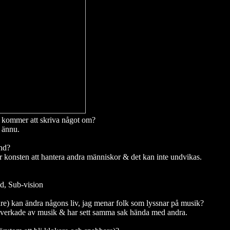
 kommer att skriva något om?
m ännu.
and?
är konsten att hantera andra människor & det kan inte undvikas.
d, Sub-vision
dare) kan ändra någons liv, jag menar folk som lyssnar på musik?
 påverkade av musik & har sett samma sak hända med andra.