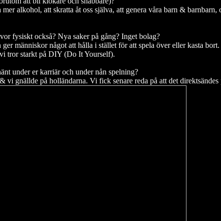
örutom att bli klokare och snabbare)?
ka mer alkohol, att skratta åt oss själva, att genera våra barn & barnbarn
 skivor fysiskt också? Nya saker på gång? Inget bolag?
ger människor något att hålla i stället för att spela över eller kasta bort.
 vi tror starkt på DIY (Do It Yourself).
hänt under er karriär och under nån spelning?
 & vi gnällde på holländarna. Vi fick senare reda på att det direktsändes