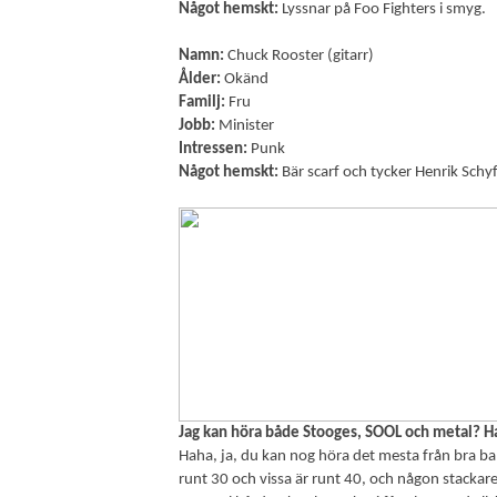
Något hemskt:
Lyssnar på Foo Fighters i smyg.
Namn:
Chuck Rooster (gitarr)
Ålder:
Okänd
Familj:
Fru
Jobb:
Minister
Intressen:
Punk
Något hemskt:
Bär scarf och tycker Henrik Schyff
Jag kan höra både Stooges, SOOL och metal? Har 
Haha, ja, du kan nog höra det mesta från bra ban
runt 30 och vissa är runt 40, och någon stacka