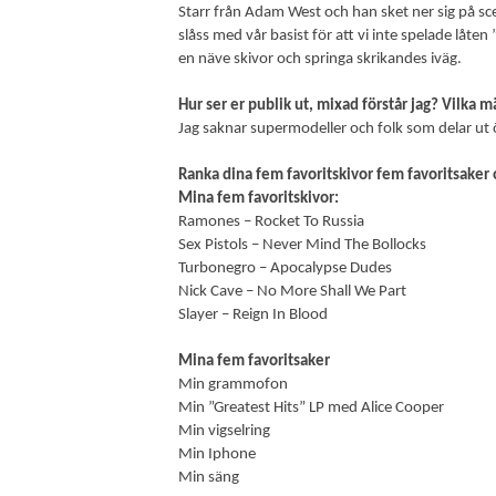
Starr från Adam West och han sket ner sig på sce
slåss med vår basist för att vi inte spelade låten
en näve skivor och springa skrikandes iväg.
Hur ser er publik ut, mixad förstår jag? Vilka 
Jag saknar supermodeller och folk som delar ut ö
Ranka dina fem favoritskivor fem favoritsaker o
Mina fem favoritskivor:
Ramones – Rocket To Russia
Sex Pistols – Never Mind The Bollocks
Turbonegro – Apocalypse Dudes
Nick Cave – No More Shall We Part
Slayer – Reign In Blood
Mina fem favoritsaker
Min grammofon
Min ”Greatest Hits” LP med Alice Cooper
Min vigselring
Min Iphone
Min säng