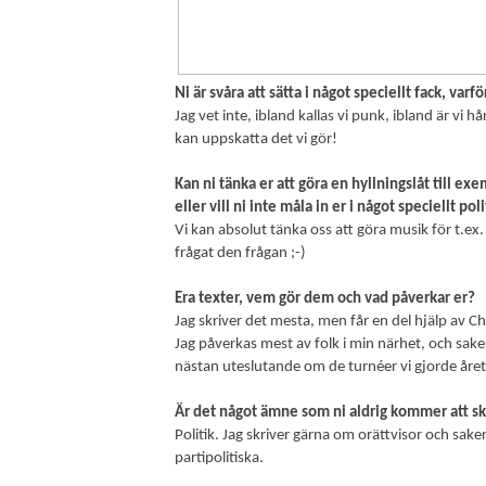
Ni är svåra att sätta i något speciellt fack, varfö
Jag vet inte, ibland kallas vi punk, ibland är vi
kan uppskatta det vi gör!
Kan ni tänka er att göra en hyllningslåt till exe
eller vill ni inte måla in er i något speciellt poli
Vi kan absolut tänka oss att göra musik för t.ex. e
frågat den frågan ;-)
Era texter, vem gör dem och vad påverkar er?
Jag skriver det mesta, men får en del hjälp av 
Jag påverkas mest av folk i min närhet, och sake
nästan uteslutande om de turnéer vi gjorde året
Är det något ämne som ni aldrig kommer att s
Politik. Jag skriver gärna om orättvisor och sake
partipolitiska.