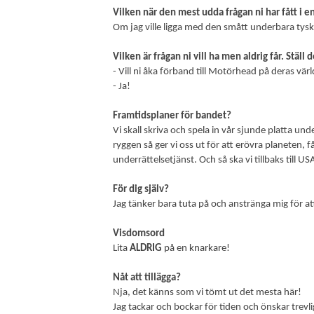
Vilken när den mest udda frågan ni har fått i e
Om jag ville ligga med den smått underbara tyska
Vilken är frågan ni vill ha men aldrig får. Stäl
- Vill ni åka förband till Motörhead på deras vär
- Ja!
Framtidsplaner för bandet?
Vi skall skriva och spela in vår sjunde platta u
ryggen så ger vi oss ut för att erövra planeten
underrättelsetjänst. Och så ska vi tillbaks till 
För dig själv?
Jag tänker bara tuta på och anstränga mig för att
Visdomsord
Lita
ALDRIG
på en knarkare!
Nåt att tillägga?
Nja, det känns som vi tömt ut det mesta här!
Jag tackar och bockar för tiden och önskar trev