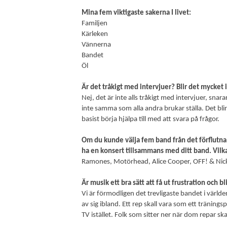
Mina fem viktigaste sakerna I livet:
Familjen
Kärleken
Vännerna
Bandet
Öl
Är det tråkigt med intervjuer? Blir det mycket 
Nej, det är inte alls tråkigt med intervjuer, snar
inte samma som alla andra brukar ställa. Det blir 
basist börja hjälpa till med att svara på frågor.
Om du kunde välja fem band från det förflutna
ha en konsert tillsammans med ditt band. Vilk
Ramones, Motörhead, Alice Cooper, OFF!
& Nic
Är musik ett bra sätt att få ut frustration och 
Vi är förmodligen det trevligaste bandet i världe
av sig ibland. Ett rep skall vara som ett tränin
TV istället. Folk som sitter ner när dom repar ska