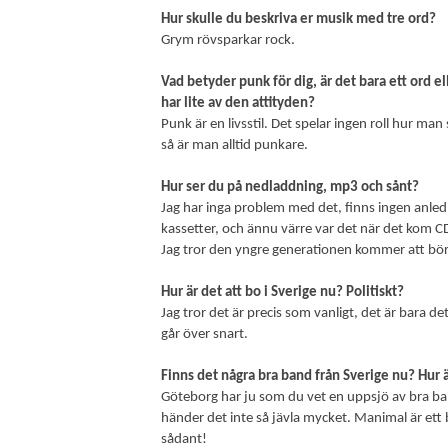
Hur skulle du beskriva er musik med tre ord?
Grym rövsparkar rock.
Vad betyder punk för dig, är det bara ett ord ell
har lite av den attityden?
Punk är en livsstil. Det spelar ingen roll hur m
så är man alltid punkare.
Hur ser du på nedladdning, mp3 och sånt?
Jag har inga problem med det, finns ingen anled
kassetter, och ännu värre var det när det kom C
Jag tror den yngre generationen kommer att börj
Hur är det att bo i Sverige nu? Politiskt?
Jag tror det är precis som vanligt, det är bara d
går över snart.
Finns det några bra band från Sverige nu? Hur 
Göteborg har ju som du vet en uppsjö av bra ba
händer det inte så jävla mycket. Manimal är e
sådant!