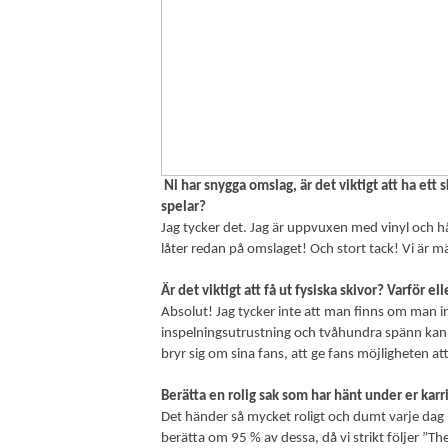
Ni har snygga omslag, är det viktigt att ha et
spelar?
Jag tycker det. Jag är uppvuxen med vinyl och h
låter redan på omslaget! Och stort tack! Vi är m
Är det viktigt att få ut fysiska skivor? Varför ell
Absolut! Jag tycker inte att man finns om man in
inspelningsutrustning och tvåhundra spänn kan ha
bryr sig om sina fans, att ge fans möjligheten at
Berätta en rolig sak som har hänt under er kar
Det händer så mycket roligt och dumt varje dag nä
berätta om 95 % av dessa, då vi strikt följer ”T