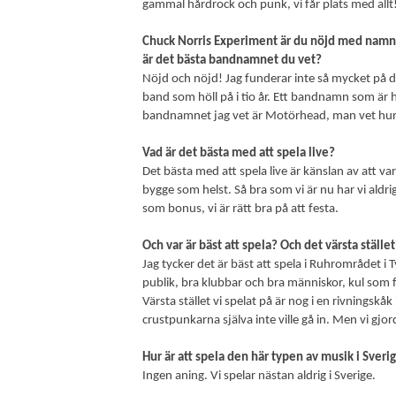
gammal hårdrock och punk, vi får plats med allt
Chuck Norris Experiment är du nöjd med namne
är det bästa bandnamnet du vet?
Nöjd och nöjd! Jag funderar inte så mycket på de
band som höll på i tio år. Ett bandnamn som är hel
bandnamnet jag vet är Motörhead, man vet hur
Vad är det bästa med att spela live?
Det bästa med att spela live är känslan av att v
bygge som helst. Så bra som vi är nu har vi aldri
som bonus, vi är rätt bra på att festa.
Och var är bäst att spela? Och det värsta ställe
Jag tycker det är bäst att spela i Ruhrområdet i
publik, bra klubbar och bra människor, kul som f
Värsta stället vi spelat på är nog i en rivningskåk 
crustpunkarna själva inte ville gå in. Men vi gjord
Hur är att spela den här typen av musik i Sveri
Ingen aning. Vi spelar nästan aldrig i Sverige.