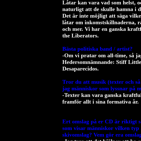
Låtar kan vara vad som helst, oc
naturligt att de skulle hamna i 
Det är inte möjligt att säga vil
låtar om inkomstskillnaderna, ra
och mer. Vi har en ganska kraftf
the Liberators.
Bästa politiska band / artist?
-Om vi pratar om all-time, så j
Hedersomnämnande: Stiff Little
Desaparecidos.
Tror du att musik (texter och s
jag människor som lyssnar på 
-Texter kan vara ganska kraftful
framför allt i sina formativa år.
Ert omslag på er CD är riktigt s
som visar människor vilken typ 
skivomslag? Vem gör era omslag 