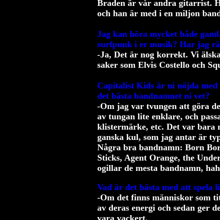
Braden är vår andra gitarrist. H
och han är med i en miljon ban
Jag kan höra mycket både gaml
surfpunk i er musik? Har jag rä
-Ja, Det är nog korrekt. Vi älsk
saker som Elvis Costello och Sq
Capitalist Kids är ni nöjda me
det bästa bandnamnet ni vet?
-Om jag var tvungen att göra det
av tungan lite enklare, och passa
klistermärke, etc. Det var bara 
ganska kul, som jag antar är typ
Några bra bandnamn: Born Born 
Sticks, Agent Orange, the Undert
ogillar de mesta bandnamn, hah
Vad är det bästa med att spela l
-Om det finns människor som titt
av deras energi och sedan ger d
vara vackert.