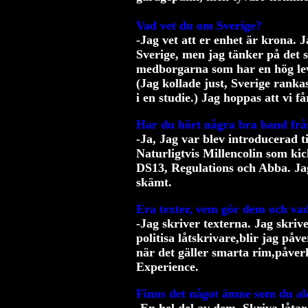
Vad vet du om Sverige?
-Jag vet att er enhet är krona. 
Sverige, men jag tänker på det 
medborgarna som har en hög lev
(Jag kollade just, Sverige ranka
i en studie.) Jag hoppas att vi f
Har du hört några bra band frå
-Ja, Jag var blev introducerad t
Naturligtvis Millencolin som kic
DS13, Regulations och Abba. Jag
skämt.
Era texter, vem gör dem och va
-Jag skriver texterna. Jag skriv
politisa låtskrivare,blir jag på
när det gäller smarta rim,påve
Experience.
Finns det något ämne som du al