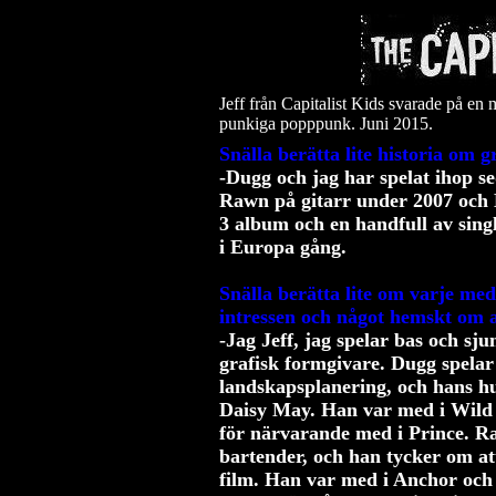
Jeff från Capitalist Kids svarade på en 
punkiga popppunk. Juni 2015.
Snälla berätta lite historia om 
-Dugg och jag har spelat ihop s
Rawn på gitarr under 2007 och 
3 album och en handfull av singl
i Europa gång.
Snälla berätta lite om varje med
intressen och något hemskt om 
-Jag Jeff, jag spelar bas och sju
grafisk formgivare. Dugg spelar
landskapsplanering, och hans huv
Daisy May. Han var med i Wild 
för närvarande med i Prince. Ra
bartender, och han tycker om at
film. Han var med i Anchor och