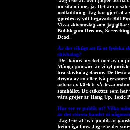
-Jag tror att det hjälper att ha
musiken inne, ja. Det är en sak
nedladdning. Jag har gjort alla 
gjordes av vilt begåvade Bill Pi
Vissa skivomslag som jag gillar
Bubblegum Dreams, Screeching
Dead,
Är det viktigt att få ut fysiska 
skivbolag?
-Det känns mycket mer av en pre
Många punkare är vinyl purister,
bra skivbolag därute. De flesta 
drivna av en eller två personer.
arbete av kärlek, så dessa männ
samhället. De etiketter som har v
våra grejer är Hang Up, Toxic Po
Hur ser er publik ut? Vilka män
är det största bandet ni någons
-Jag tror att vår publik är gansk
kvinnliga fans. Jag tror det stö