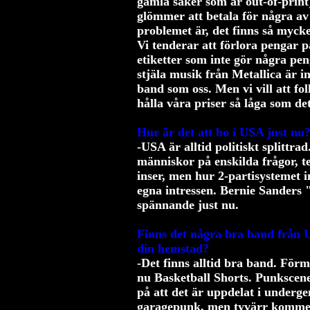
gamla saker som är out-of-print)
glömmer att betala för några av 
problemet är, det finns så myck
Vi tenderar att förlora pengar p
etiketter som inte gör några peng
stjäla musik från Metallica är i
band som oss. Men vi vill att fol
hålla våra priser så låga som de
Hur är det att bo i USA just nu?
-USA är alltid politiskt splitt
människor på enskilda frågor, t
inser, men hur 2-partisystemet 
egna intressen. Bernie Sanders
spännande just nu.
Finns det några bra band från 
din hemstad?
-Det finns alltid bra band. Förm
nu Basketball Shorts. Punkscene
på att det är uppdelat i undergen
garagepunk, men tyvärr kommer 