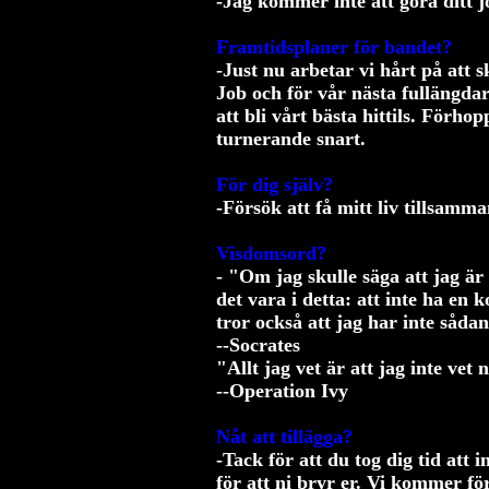
-Jag kommer inte att göra ditt j
Framtidsplaner för bandet?
-Just nu arbetar vi hårt på att s
Job och för vår nästa fullängda
att bli vårt bästa hittils. Förh
turnerande snart.
För dig själv?
-Försök att få mitt liv tillsamma
Visdomsord?
- "Om jag skulle säga att jag är
det vara i detta: att inte ha en
tror också att jag har inte såd
--Socrates
"Allt jag vet är att jag inte vet
--Operation Ivy
Nåt att tillägga?
-Tack för att du tog dig tid att i
för att ni bryr er. Vi kommer fö