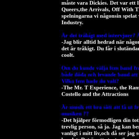
måste vara Dickies. Det var ett 
Queers,the Arrivals, Off With T
spelningarna vi någonsin spelat
Industry.
Är det tråkigt med intervjuer? 
-Jag blir alltid hedrad när någon 
det är tråkigt. Du får i slutänd
coolt.
Om du kunde välja fem band från
både döda och levande band att
Vilka fem hade du valt?
-The Mr. T Experience, the Ramo
Costello and the Attractions
Är musik ett bra sätt att få ut f
musiken ??
-Det hjälper förmodligen din tot
trevlig person, så ja. Jag kan be
vanligt i mitt liv,och då ser ja