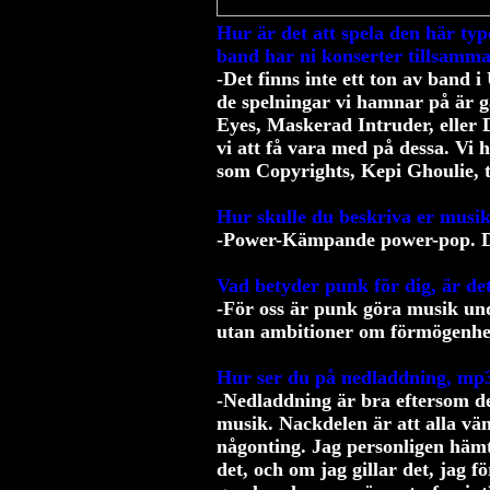
Hur är det att spela den här ty
band har ni konserter tillsamm
-Det finns inte ett ton av band 
de spelningar vi hamnar på är g
Eyes, Maskerad Intruder, eller
vi att få vara med på dessa. Vi 
som Copyrights, Kepi Ghoulie, 
Hur skulle du beskriva er musi
-Power-Kämpande power-pop. De
Vad betyder punk för dig, är det 
-För oss är punk göra musik un
utan ambitioner om förmögenhe
Hur ser du på nedladdning, mp3
-Nedladdning är bra eftersom de
musik. Nackdelen är att alla vänj
någonting. Jag personligen hämta
det, och om jag gillar det, jag f