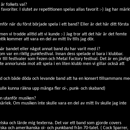
är folkets val?
avoriter. I slutet av repetitionen spelas allas favorit :-) Jag har märk
för när du först började spela i ett band? Eller är det här ditt första
men vi trodde alltid att vi kunde :-) Jag tror att det här är det femte
k kommer att vara en del av mitt liv tills jag dör.
här bandet eller något annat band du har varit med i?
m var en riktig punkfestival. Innan dess spelade vi bara i klubbar.
ar till festivaler som Fezen och Metal Factory festival. Det är en jävlig
te annorlunda mot att spela i en liten klubb men vi gillar också att
and och både döda och levande band att ha en konsert tillsammans me
ulle kunna räkna upp många fler oi-, punk- och skaband)
son utanför musiken?
kärlek. Om musiken inte skulle vara en del av mitt liv skulle jag inte
gelska och lärde mig texterna. Det var ett band som gjorde covers
lska och amerikanska oi- och punkband från 70-talet. ( Cock Sparrer,