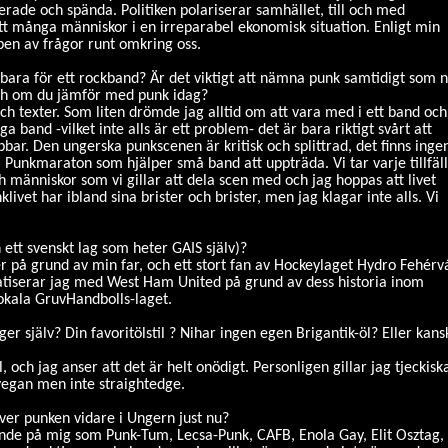
rerade och spända. Politiken polariserar samhället, till och med
satt många människor i en irreparabel ekonomisk situation. Enligt min
pen av frågor runt omkring oss.
r bara för ett rockband? Är det viktigt att nämna punk samtidigt som n
ch om du jämför med punk idag?
och texter. Som liten drömde jag alltid om att vara med i ett band och
 band -vilket inte alls är ett problem- det är bara riktigt svårt att
bar. Den ungerska punkscenen är kritisk och splittrad, det finns inge
m Punkmaraton som hjälper små band att uppträda. Vi tar varje tillfäl
h människor som vi gillar att dela scen med och jag hoppas att livet
et har ibland sina brister och brister, men jag klagar inte alls. Vi
 ett svenskt lag som heter GAIS själv)?
er på grund av min far, och ett stort fan av Hockeylaget Hydro Fehérv
tiserar jag med West Ham United på grund av dess historia inom
lokala GruvHandbolls-laget.
gger själv? Din favoritölstil ? Nihar ingen egen Brigantik-öl? Eller kans
, och jag anser att det är helt onödigt. Personligen gillar jag tjeckisk
r vegan men inte straightedge.
ver punken vidare i Ungern just nu?
ande på mig som Punk-Tum, Lecsa-Punk, CAFB, Enola Gay, Elit Osztag,