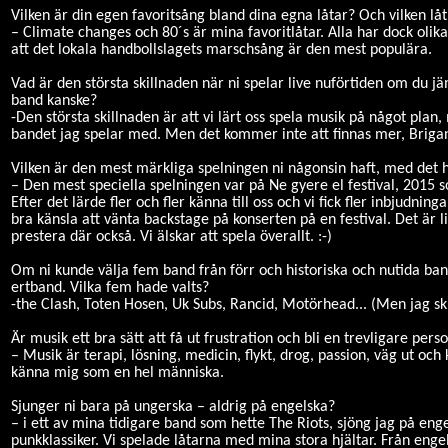
Vilken är din egen favoritsång bland dina egna låtar? Och vilken låt 
– Climate changes och 80´s är mina favoritlåtar. Alla har dock olika f
att det lokala handbollslagets marschsång är den mest populära.
Vad är den största skillnaden när ni spelar live nuförtiden om du jäm
band kanske?
-Den största skillnaden är att vi lärt oss spela musik på något plan, 
bandet jag spelar med. Men det kommer inte att finnas mer, Briganti
Vilken är den mest märkliga spelningen ni någonsin haft, med det 
– Den mest speciella spelningen var på Ne gyere el festival, 2015 so
Efter det lärde fler och fler känna till oss och vi fick fler inbjudning
bra känsla att vänta backstage på konserten på en festival. Det är li
prestera där också. Vi älskar att spela överallt. :-)
Om ni kunde välja fem band från förr och historiska och nutida b
ertband. Vilka fem hade valts?
-the Clash, Toten Hosen, Uk Subs, Rancid, Motörhead... (Men jag sk
Är musik ett bra sätt att få ut frustration och bli en trevligare per
– Musik är terapi, lösning, medicin, flykt, drog, passion, väg ut och 
känna mig som en hel människa.
Sjunger ni bara på ungerska – aldrig på engelska?
– i ett av mina tidigare band som hette The Riots, sjöng jag på en
punkklassiker. Vi spelade låtarna med mina stora hjältar. Från enge