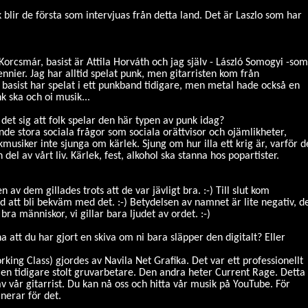
k blir de första som intervjuas från detta land. Det är Laszlo som har
Korcsmár, basist är Attila Horváth och jag själv - László Somogyi -som
ennier. Jag har alltid spelat punk, men gitarristen kom från
asist har spelat i ett punkband tidigare, men metal hade också en
 ska och oi musik...
et sig att folk spelar den här typen av punk idag?
de stora sociala frågor som sociala orättvisor och ojämlikheter,
musiker inte sjunga om kärlek. Sjung om hur illa ett krig är, varför d
del av vårt liv. Kärlek, fest, alkohol ska stanna hos popartister.
 dem gillades trots att de var jävligt bra. :-) Till slut kom
tid att bli bekväm med det. :-) Betydelsen av namnet är lite negativ, d
bra människor, vi gillar bara ljudet av ordet. :-)
na att du har gjort en skiva om ni bara släpper den digitalt? Eller
Working Class) gjordes av Navila Net Grafika. Det var ett professionellt
ek, en tidigare stolt gruvarbetare. Den andra heter Current Rage. Detta
av vår gitarrist. Du kan nå oss och hitta vår musik på YouTube. För
nerar för det.