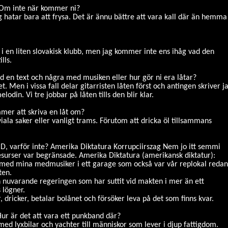
r? Om inte när kommer ni?
ag hatar bara att frysa. Det är ännu bättre att vara kall där än hemma
n i en liten slovakisk klubb, men jag kommer inte ens ihåg vad den
lls.
d en text och några med musiken eller hur gör ni era låtar?
t. Men i vissa fall delar gitarristen låten först och antingen skriver j
odin. Vi tre jobbar på låten tills den blir klar.
mmer att skriva en låt om?
ala saker eller vanligt trams. Förutom att dricka öl tillsammans
r CD, varför inte? Amerika Diktatura Korrupciirszag Nem jo itt semmi
esurser var begränsade. Amerika Diktatura (amerikansk diktatur):
ns med mina medmusiker i ett garage som också var vår replokal redan
ten.
n nuvarande regeringen som har suttit vid makten i mer än ett
 lögner.
 dricker, betalar bolånet och försöker leva på det som finns kvar.
 Hur är det att vara ett punkband där?
 med lyxbilar och yachter till människor som lever i djup fattigdom.