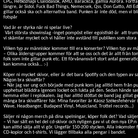
CPG, Hétköznapi Csalódások, AMD, Barackca, gamla Auróra. Fortfa
längre, är Sidol, Fuck Bad Things, Nemecsek, Qss, Don Gatto, Ati 
gillar också ska och alternativa band. Punken är inte död, men vi bli
fotspår
Vad är er styrka när ni spelar live?
-
Vårt största showinslag -inget pompöst eller egoistiskt-är
att trum
vi skämtar mycket och vi håller inte avstånd till publiken som stora
Vilken typ av människor kommer till era konserter? Vilken typ av m
– Olika åldersgrupper kommer för att se oss och det är allt från to
folk som inte gillar punk etc. Ett förvånansvärt stort antal genera
kan komma också... :-)
Köper ni mycket skivor, eller är det bara Spotify och den typen av s
Någon bra skivaffär?
– När jag var ung och började med punk kom jag alltid hem från pun
upphetsat bläddra igenom locket och lukta på den. Sedan hände sa
hemma eller i replokalen. Jag har alltid stöttat de band jag gillat 
många bra skivaffärer här. Mina favoriter är Káosz Székesfehérvár
Wave, Headbanger, Budapest Vinyl, Musicland, Trottel records...)
Säljer ni någon merch på dina spelningar, köper folk det? Vad sälje
– Vi har sålt en hel del cd-skivor och nyligen gav vi ut den nya EP:n i
kan alltid sälja allt vi gör. Ungefär 150-200 stycken. Alla inkomste
CD-kopior och t-shirts. Vi lägger tillbaka alla pengar i bandet.