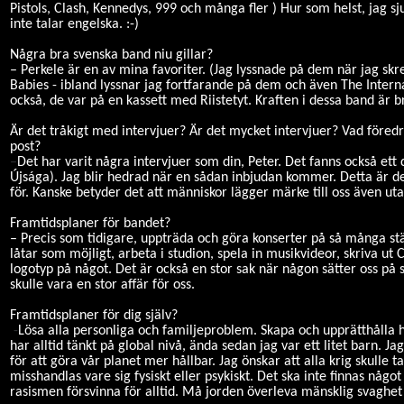
Pistols, Clash, Kennedys, 999 och många fler ) Hur som helst, jag
inte talar engelska. :-)
Några bra svenska band niu gillar?
– Perkele är en av mina favoriter. (Jag lyssnade på dem när jag skr
Babies - ibland lyssnar jag fortfarande på dem och även The Intern
också, de var på en kassett med Riistetyt. Kraften i dessa band är b
Är det tråkigt med intervjuer? Är det mycket intervjuer? Vad föredr
post?
–
Det har varit några intervjuer som din, Peter. Det fanns också e
Újsága). Jag blir hedrad när en sådan inbjudan kommer. Detta är de
för. Kanske betyder det att människor lägger märke till oss även uta
Framtidsplaner för bandet?
– Precis som tidigare, uppträda och göra konserter på så många stä
låtar som möjligt, arbeta i studion, spela in musikvideor, skriva ut 
logotyp på något. Det är också en stor sak när någon sätter oss på si
skulle vara en stor affär för oss.
Framtidsplaner för dig själv?
-
Lösa alla personliga och familjeproblem. Skapa och upprätthålla 
har alltid tänkt på global nivå, ända sedan jag var ett litet barn. J
för att göra vår planet mer hållbar. Jag önskar att alla krig skulle t
misshandlas vare sig fysiskt eller psykiskt. Det ska inte finnas någ
rasismen försvinna för alltid. Må jorden överleva mänsklig svaghet 