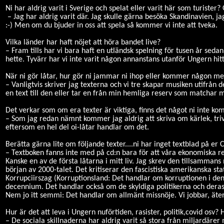
Ni har aldrig varit i Sverige och spelat eller varit här som turiste
– Jag har aldrig varit där. Jag skulle gärna besöka Skandinavien, j
:-) Men om du bjuder in oss att spela så kommer vi inte att tveka.
Vilka länder har haft nöjet att höra bandet live?
– Fram tills har vi bara haft en utländsk spelning för tusen år seda
hette. Tyvärr har vi inte varit någon annanstans utanför Ungern hitti
När ni gör låtar, hur gör ni jammar ni ihop eller kommer någon me
– Vanligtvis skriver jag texterna och vi tre skapar musiken utifrån de
en text till den eller tar en från min hemliga reserv som matchar mel
Det verkar som om era texter är viktiga, finns det något ni inte ko
– Som jag redan nämnt kommer jag aldrig att skriva om kärlek, trivi
eftersom en hel del oi-låtar handlar om det.
Berätta gärna lite om följande texter....ni har inget textblad på e
– Textboken fanns inte med på cd:n bara för att våra ekonomiska r
Kanske en av de första låtarna i mitt liv. Jag skrev den tillsamma
början av 2000-talet. Det kritiserar den fascistiska amerikanska sta
Korrupciirszag (Korruptionsland: Det handlar om korruptionen i de
decennium. Det handlar också om de skyldiga politikerna och deras
Nem jo itt semmi: Det handlar om allmänt missnöje. Vi jobbar, äter,
Hur är det att leva i Ungern nuförtiden, rasister, politik,covid osv?
– De sociala skillnaderna har aldrig varit så stora från miljardärer