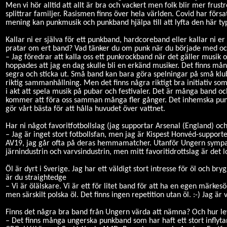
Men vi hör alltid att allt är bra och vackert men folk blir mer frust
splittrar familjer. Rasismen finns över hela världen. Covid har för
mening kan punkmusik och punkband hjälpa till att lyfta den här ty
Kallar ni er själva för ett punkband, hardcoreband eller kallar ni e
pratar om ert band? Vad tänker du om punk när du började med o
– Jag föredrar att kalla oss ett punkrockband när det gäller musik 
hoppades att jag en dag skulle bli en erkänd musiker. Det finns många
segra och sticka ut. Små band kan bara göra spelningar på små klub
riktig sammanhållning. Men det finns några riktigt bra initiativ so
i akt att spela musik på pubar och festivaler. Det är många band oc
kommer att föra oss samman många fler gånger. Det inhemska punkliv
gör vårt bästa för att hålla huvudet över vattnet.
Har ni något favoritfotbollslag (jag supportar Arsenal (England) och
– Jag är inget stort fotbollsfan, men jag är Kispest Honvéd-support
AV19, jag går ofta på deras hemmamatcher. Utanför Ungern sympa
järnindustrin och varvsindustrin, men mitt favoritidrottslag är det 
Öl är dyrt i Sverige. Jag har ett väldigt stort intresse för öl och bry
är du straightedge
– Vi är ölälskare. Vi är ett för litet band för att ha en egen märkesöl
men särskilt polska öl. Det finns ingen repetition utan öl. :-) Jag ä
Finns det några bra band från Ungern värda att nämna? Och hur le
– Det finns många ungerska punkband som har haft ett stort inflyt