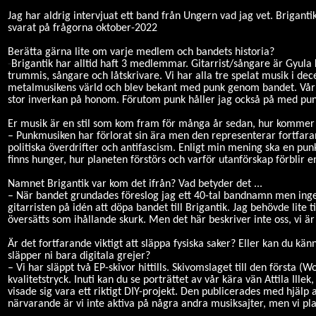
Jag har aldrig intervjuat ett band från Ungern vad jag vet. Briganti
svarat på frågorna oktober-2022
Berätta gärna lite om varje medlem och bandets historia?
-
Brigantik har alltid haft 3 medlemmar. Gitarrist/sångare är Gyula 
trummis, sångare och låtskrivare. Vi har alla tre spelat musik i dec
metalmusikens värld och blev bekant med punk genom bandet. Vår b
stor inverkan på honom. Förutom punk håller jag också på med punk
Er musik är en stil som kom fram för många år sedan, hur kommer d
– Punkmusiken har förlorat sin ära men den representerar fortfaran
politiska överdrifter och antifascism. Enligt min mening ska en punk
finns hunger, hur planeten förstörs och varför utanförskap förblir en 
Namnet Brigantik var kom det ifrån? Vad betyder det ...
– När bandet grundades föreslog jag ett 40-tal bandnamn men ingen av
gitarristen på idén att döpa bandet till Brigantik. Jag behövde lite 
översätts som ihållande skurk. Men det här beskriver inte oss, vi är 
Är det fortfarande viktigt att släppa fysiska saker? Eller kan du kän
släpper ni bara digitala grejer?
– Vi har släppt två EP-skivor hittills. Skivomslaget till den första (
kvalitetstryck. Inuti kan du se porträttet av vår kära vän Attila Ill
visade sig vara ett riktigt DIY-projekt. Den publicerades med hjälp 
närvarande är vi inte aktiva på några andra musiksajter, men vi pla