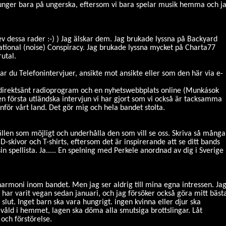
 sjunger bara på ungerska, eftersom vi bara spelar musik hemma och j
ev dessa rader :-) ) Jag älskar dem. Jag brukade lyssna på Backyard
ational (noise) Conspiracy. Jag brukade lyssna mycket på Charta77
rutal.
ar du Telefonintervjuer, ansikte mot ansikte eller som den här via e-
tt direktsänt radioprogram och en nyhetswebbplats online (Munkások
n första utländska intervjun vi har gjort som vi också är tacksamma
nför vårt land. Det gör mig och hela bandet stolta.
llen som möjligt och underhålla den som vill se oss. Skriva så många
CD-skivor och T-shirts, eftersom det är inspirerande att se ditt bands
n spellista. Ja..... En spelning med Perkele anordnad av dig i Sverige
harmoni inom bandet. Men jag ser aldrig till mina egna intressen. Ja
ag har varit vegan sedan januari, och jag försöker också göra mitt bäst
a slut. Inget barn ska vara hungrigt. ingen kvinna eller djur ska
ot våld i hemmet, lagen ska döma alla smutsiga brottslingar. Låt
och förstörelse.