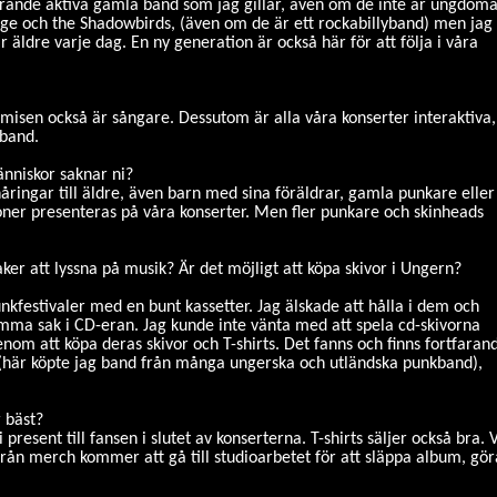
rande aktiva gamla band som jag gillar, även om de inte är ungdom
Edge och the Shadowbirds, (även om de är ett rockabillyband) men jag
r äldre varje dag. En ny generation är också här för att följa i våra
misen också är sångare. Dessutom är alla våra konserter interaktiva,
 band.
änniskor saknar ni?
nåringar till äldre, även barn med sina föräldrar, gamla punkare eller
tioner presenteras på våra konserter. Men fler punkare och skinheads
aker att lyssna på musik? Är det möjligt att köpa skivor i Ungern?
kfestivaler med en bunt kassetter. Jag älskade att hålla i dem och
mma sak i CD-eran. Jag kunde inte vänta med att spela cd-skivorna
genom att köpa deras skivor och T-shirts. Det fanns och finns fortfaran
 (här köpte jag band från många ungerska och utländska punkband),
r bäst?
 present till fansen i slutet av konserterna. T-shirts säljer också bra. V
r från merch kommer att gå till studioarbetet för att släppa album, gör