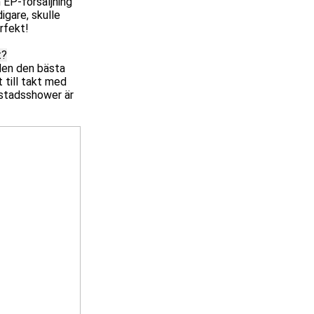
 EP-försäljning
igare, skulle
rfekt!
t?
Men den bästa
t till takt med
mstadsshower är