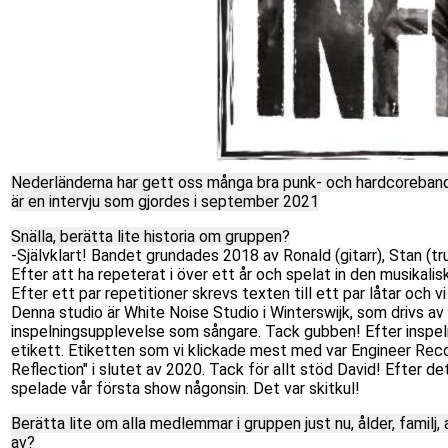
Nederländerna har gett oss många bra punk- och hardcoreband 
är en intervju som gjordes i september 2021
Snälla, berätta lite historia om gruppen?
-Självklart! Bandet grundades 2018 av Ronald (gitarr), Stan (t
Efter att ha repeterat i över ett år och spelat in den musikalis
Efter ett par repetitioner skrevs texten till ett par låtar och
Denna studio är White Noise Studio i Winterswijk, som drivs av
inspelningsupplevelse som sångare. Tack gubben! Efter inspel
etikett. Etiketten som vi klickade mest med var Engineer Recor
Reflection" i slutet av 2020. Tack för allt stöd David! Efter de
spelade vår första show någonsin. Det var skitkul!
Berätta lite om alla medlemmar i gruppen just nu, ålder, familj
av?