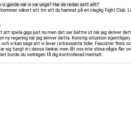
 vi gjorde när vi var unga? Har de redan sett allt?
e kommer säkert att tro att du hamnat på en olaglig Fight Club
?
t att spela gigs just nu men det ser bättre ut när jag skriver dett
gen ny regering när jag skriver detta. Konstig situation egentlige
vi kan säga att vi lever i intressanta tider. Fascister finns oc
tar sig tungt in i dessa tankar, men låt oss inte slösa några fler 
let borde du verkligen få dig kontrollerad mentalt.