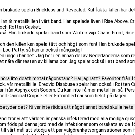
 Han brukade spela i Brickless and Revealed. Kul fakta: killen har d
jk. Han är metallkillen i vårt band. Han spelade även i Rise Above, 
 och Rotten Casket.
också. Han brukade spela i band som Winterswijx Chaos Front, Ris
och den killen kan spela tätt och högt som fan! Han brukade spe
 Lou Patty, så han är också mångsidig!
l den unge i bandet. Jag bor i en annan del av Nederländerna som re
t nära där resten av killarna bor. Jag spelar också i ett band s
höra lite death metal någonstans? Har jag rätt? Favoriter från f
k, vår metallkille. Bredvid Disabuse spelar han också i Rotten C
rån Asphyx och Sodom. Du kan inte få mer metall än så. Perso
e med Cannibal Corpse eller Entombed när som helst på dagen.
tyder det? Ni var inte rädda att något annat band skulle heta s
and tror vi att världen är ganska infekterad med alla möjliga sj
 som föds på denna jord med de infektioner som orsakats av de 
 till vårt mål att stödja ett par välgörenhetsorganisationer som