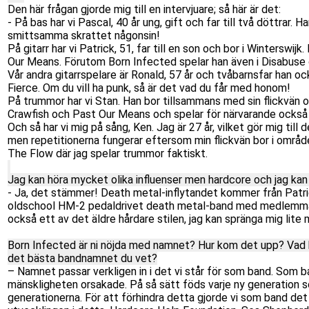
Den här frågan gjorde mig till en intervjuare; så här är det:
- På bas har vi Pascal, 40 år ung, gift och far till två döttrar.
smittsamma skrattet någonsin!
På gitarr har vi Patrick, 51, far till en son och bor i Winterswi
Our Means. Förutom Born Infected spelar han även i Disabuse
Vår andra gitarrspelare är Ronald, 57 år och tvåbarnsfar han 
Fierce. Om du vill ha punk, så är det vad du får med honom!
På trummor har vi Stan. Han bor tillsammans med sin flickvän 
Crawfish och Past Our Means och spelar för närvarande också i
Och så har vi mig på sång, Ken. Jag är 27 år, vilket gör mig til
men repetitionerna fungerar eftersom min flickvän bor i område
The Flow där jag spelar trummor faktiskt.
Jag kan höra mycket olika influenser men hardcore och jag kan 
- Ja, det stämmer! Death metal-inflytandet kommer från Patric
oldschool HM-2 pedaldrivet death metal-band med medlemmar f
också ett av det äldre hårdare stilen, jag kan spränga mig lit
Born Infected är ni nöjda med namnet? Hur kom det upp? Vad be
det bästa bandnamnet du vet?
– Namnet passar verkligen in i det vi står för som band. Som b
mänskligheten orsakade. På så sätt föds varje ny generation
generationerna. För att förhindra detta gjorde vi som band det