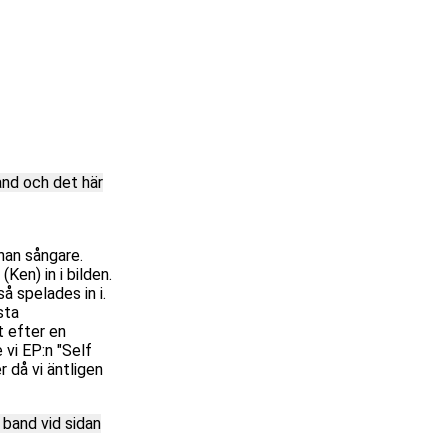
and och det här
nan sångare.
Ken) in i bilden.
å spelades in i.
sta
t efter en
 vi EP:n "Self
r då vi äntligen
 band vid sidan