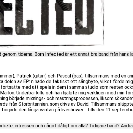
genom tiderna. Born Infected är ett annat bra band från hans l
rummor), Patrick (gitarr) och Pascal (bas), tillsammans med en an
ka delen av EP: n hade de faktiskt ett sångbyte, vilket förde mig (
 vi fortsatte med att spela in dem i samma studio som resten ocks
 Marlon. Underbar kille och han hjälpte mig verkligen med min för
ning började mixnings- och mastringsprocessen, liksom sökande
ds från Storbritannien, som drivs av David. Tillsammans släppte
t började den långa väntan på liveshower.....tills den 11 septembe
, arbete, intressen och något dåligt om alla? Tidigare band? Andra