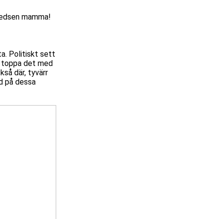
. Ledsen mamma!
a. Politiskt sett
n, toppa det med
kså där, tyvärr
ord på dessa