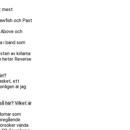
et mest
Crawfish och Past
e Above och
la i band som
sten av killarna
om heter Reverse
örr?
asket, ett
nligen är jag
å här? Vilket är
ukdomar som
föregående
 försöker vända