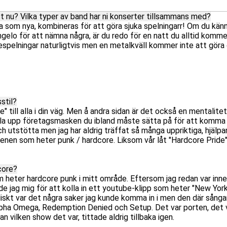
st nu? Vilka typer av band har ni konserter tillsammans med?
 som nya, kombineras för att göra sjuka spelningarr! Om du känner
ngelo för att nämna några, är du redo för en natt du alltid kom
orespelningar naturligtvis men en metalkväll kommer inte att göra
stil?
" till alla i din väg. Men å andra sidan är det också en mentalite
 hålla upp företagsmasken du ibland måste sätta på för att komma
ch utstötta men jag har aldrig träffat så många uppriktiga, hjälpa
nen som heter punk / hardcore. Liksom vår låt "Hardcore Pride"
core?
 heter hardcore punk i mitt område. Eftersom jag redan var inne
de jag mig för att kolla in ett youtube-klipp som heter "New Yo
liskt var det några saker jag kunde komma in i men den där sångar
 Alpha Omega, Redemption Denied och Setup. Det var porten, det 
n vilken show det var, tittade aldrig tillbaka igen.