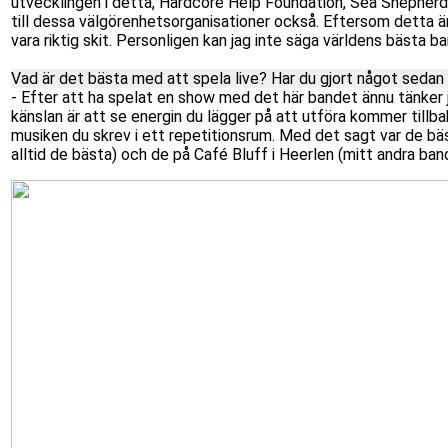
utvecklingen i detta, Hardcore Help Foundation, Sea Shepherd 
till dessa välgörenhetsorganisationer också. Eftersom detta är 
vara riktig skit. Personligen kan jag inte säga världens bästa
Vad är det bästa med att spela live? Har du gjort något sedan
- Efter att ha spelat en show med det här bandet ännu tänker
känslan är att se energin du lägger på att utföra kommer tillbak
musiken du skrev i ett repetitionsrum. Med det sagt var de b
alltid de bästa) och de på Café Bluff i Heerlen (mitt andra ba