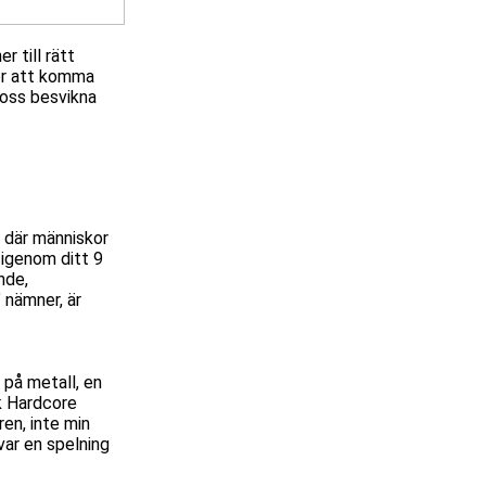
 till rätt
mer att komma
 oss besvikna
t där människor
 igenom ditt 9
nde,
 nämner, är
 på metall, en
rk Hardcore
en, inte min
var en spelning