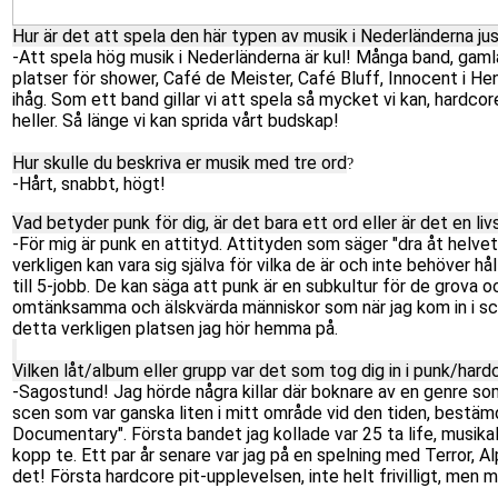
Hur är det att spela den här typen av musik i Nederländerna ju
-Att spela hög musik i Nederländerna är kul! Många band, gamla
platser för shower, Café de Meister, Café Bluff, Innocent i He
ihåg. Som ett band gillar vi att spela så mycket vi kan, hardc
heller. Så länge vi kan sprida vårt budskap!
Hur skulle du beskriva er musik med tre ord
?
-Hårt, snabbt, högt!
Vad betyder punk för dig, är det bara ett ord eller är det en livs
-För mig är punk en attityd. Attityden som säger "dra åt helvete
verkligen kan vara sig själva för vilka de är och inte behöver
till 5-jobb. De kan säga att punk är en subkultur för de grova o
omtänksamma och älskvärda människor som när jag kom in i sce
detta verkligen platsen jag hör hemma på.
Vilken låt/album eller grupp var det som tog dig in i punk/hard
-Sagostund! Jag hörde några killar där boknare av en genre som
scen som var ganska liten i mitt område vid den tiden, bestäm
Documentary". Första bandet jag kollade var 25 ta life, musika
kopp te. Ett par år senare var jag på en spelning med Terror,
det! Första hardcore pit-upplevelsen, inte helt frivilligt, men ma