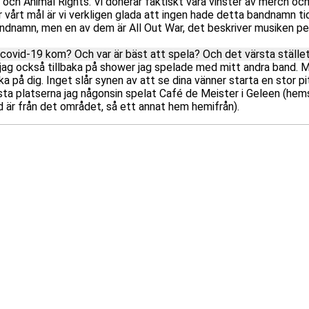
och Animal Rights. Vi donerar faktiskt våra vinster av merch och
vårt mål är vi verkligen glada att ingen hade detta bandnamn tid
 bandnamn, men en av dem är All Out War, det beskriver musiken pe
 covid-19 kom? Och var är bäst att spela? Och det värsta ställe
 jag också tillbaka på shower jag spelade med mitt andra band. 
a på dig. Inget slår synen av att se dina vänner starta en stor pi
ästa platserna jag någonsin spelat Café de Meister i Geleen (he
nd är från det området, så ett annat hem hemifrån).