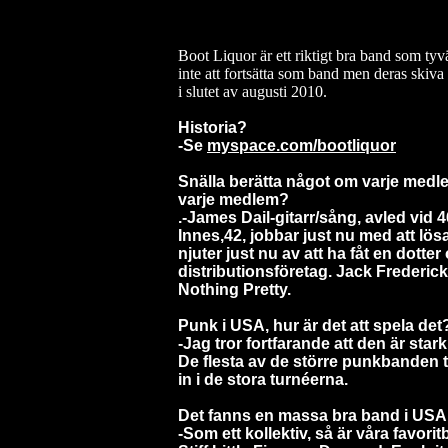
Boot Liquor är ett riktigt bra band som ty
inte att fortsätta som band men deras skiva 
i slutet av augusti 2010.
Historia?
-Se
myspace.com/bootliquor
Snälla berätta något om varje medle
varje medlem?
.-James Dail-gitarr/sång, avled vid 
Innes,42, jobbar just nu med att lö
njuter just nu av att ha fåt en dotte
distributionsföretag. Jack Frederic
Nothing Pretty.
Punk i USA, hur är det att spela det
-Jag tror fortfarande att den är sta
De flesta av de större punkbanden tu
in i de stora turnéerna.
Det fanns en massa bra band i USA f
-Som ett kollektiv, så är våra favor