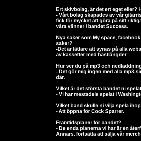
Ert skivbolag, är det ert eget eller
- Vårt bolag skapades av vår gitarri
fick för mycket att göra på sitt rikt
våra vänner i bandet Success.
Nya saker som My space, facebook e
saker?
-Det är lättare att synas på alla web
av kassetter med hästlängder.
Hur ser du på mp3 och nedladdning?
- Det gör mig ingen med alla mp3-sid
där.
Vilket är det största bandet ni spel
- Vi har mestadels spelat i Washin
Vilket band skulle ni vilja spela ih
- Att öppna för Cock Sparrer.
Framtidsplaner för bandet?
- De enda planerna vi har är en åte
Annars, fortsätta att sälja vår mer