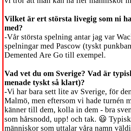
vi tror att man kan nå fler människor m
Vilket är ert största livegig som ni ha
med?
-Vår största spelning antar jag var Wa
spelningar med Pascow (tyskt punkband
Demented Are Go till exempel.
Vad vet du om Sverige? Vad är typisk
menade tyskt så klart)?
-Vi har bara sett lite av Sverige, för d
Malmö, men eftersom vi hade turnén m
känner till dem, kolla in dem - bra sve
som hårsnodd, upp! och tak.
😃
Typiskt
människor som uttalar våra namn väldig