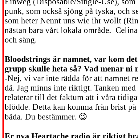
Einweg (Disposable/Single-Use), som 
punk, som också sjöng på tyska, och s
som heter Nennt uns wie ihr wollt (Rin
nästan bara vårt lokala område. Celina
och sång.
Bloodstrings är namnet, var kom det 
grupp skulle heta så? Vad menar ni
-Nej, vi var inte rädda för att namnet r
då. Jag minns inte riktigt. Tanken med 
relaterar till det faktum att i våra tidi
blödde. Detta kan komma från brist på 
båda. Du bestämmer.
😉
Er nya Heartache radio är riktigt br