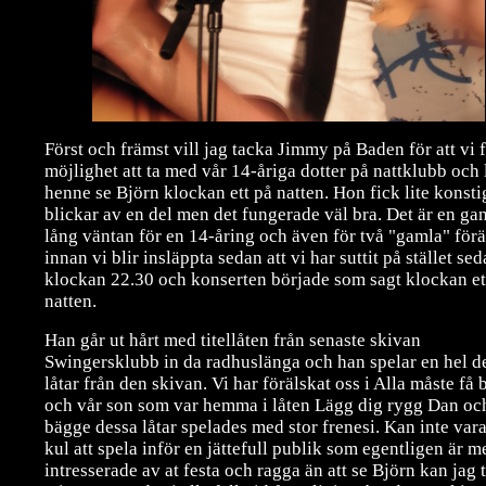
Först och främst vill jag tacka Jimmy på Baden för att vi 
möjlighet att ta med vår 14-åriga dotter på nattklubb och 
henne se Björn klockan ett på natten. Hon fick lite konsti
blickar av en del men det fungerade väl bra. Det är en ga
lång väntan för en 14-åring och även för två "gamla" förä
innan vi blir insläppta sedan att vi har suttit på stället se
klockan 22.30 och konserten började som sagt klockan et
natten.
Han går ut hårt med titellåten från senaste skivan
Swingersklubb in da radhuslänga och han spelar en hel d
låtar från den skivan. Vi har förälskat oss i Alla måste få 
och vår son som var hemma i låten Lägg dig rygg Dan oc
bägge dessa låtar spelades med stor frenesi. Kan inte vara
kul att spela inför en jättefull publik som egentligen är m
intresserade av at festa och ragga än att se Björn kan jag 