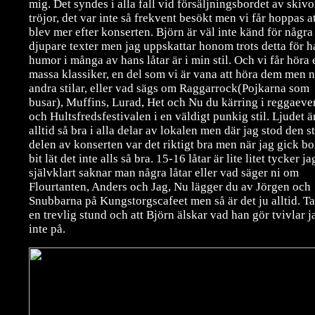
mig. Det syndes i alla fall vid försäljningsbordet av skiv
tröjor, det var inte så frekvent besökt men vi får hoppas at
blev mer efter konserten. Björn är väl inte känd för några
djupare texter men jag uppskattar honom trots detta för h
humor i många av hans låtar är i min stil. Och vi får höra 
massa klassiker, en del som vi är vana att höra dem men n
andra stilar, eller vad sägs om Raggarrock(Pojkarna som
busar), Muffins, Lurad, Het och Nu du kärring i reggaeve
och Hultsfredsfestivalen i en väldigt punkig stil. Ljudet ä
alltid så bra i alla delar av lokalen men där jag stod den s
delen av konserten var det riktigt bra men när jag gick bo
bit lät det inte alls så bra. 15-16 låtar är lite litet tycker j
självklart saknar man några låtar eller vad säger ni om
Flourtanten, Anders och Jag, Nu lägger du av Jörgen och
Snubbarna på Kungstorgscafeet men så är det ju alltid. Ta
en trevlig stund och att Björn älskar vad han gör tvivlar j
inte på.