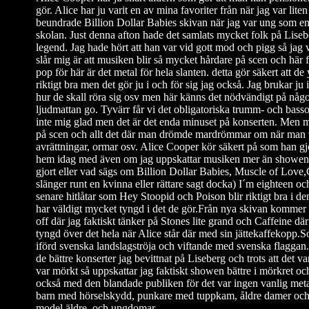
gör. Alice har ju varit en av mina favoriter från när jag var liten
beundrade Billion Dollar Babies skivan när jag var ung som en 
skolan. Just denna afton hade det samlats mycket folk på Lisebe
legend. Jag hade hört att han var vid gott mod och pigg så jag 
slår mig är att musiken blir så mycket hårdare på scen och här fi
pop för här är det metal för hela slanten. detta gör säkert att de
riktigt bra men det gör ju i och för sig jag också. Jag brukar ju 
hur de skall röra sig osv men här känns det nödvändigt på något s
ljudmattan go. Tyvärr får vi det obligatoriska trumm- och bassol
inte mig glad men det är det enda minuset på konserten. Men 
på scen och allt det där man drömde mardrömmar om när man v
avrättningar, ormar osv. Alice Cooper kör säkert på som han gjor
hem idag med även om jag uppskattar musiken mer än showen e
gjort eller vad sägs om Billion Dollar Babies, Muscle of Love
slänger runt en kvinna eller rättare sagt docka) I´m eighteen
senare hitlåtar som Hey Stoopid och Poison blir riktigt bra i d
har väldigt mycket tyngd i det de gör.Från nya skivan kommer b
off där jag faktiskt tänker på Stones lite grand och Caffeine där 
tyngd över det hela när Alice står där med sin jättekaffekopp.S
iförd svenska landslagströja och viftande med svenska flaggan.
de bättre konserter jag bevittnat på Liseberg och trots att det var 
var mörkt så uppskattar jag faktiskt showen bättre i mörkret oc
också med den blandade publiken för det var ingen vanlig meta
barn med hörselskydd, punkare med tuppkam, åldre damer och 
model äldre. och ungdomar.