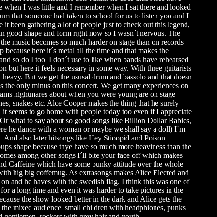
e when I was little and I remember when I sat there and looked
bum that someone had taken to school for us to listen yoo and I
e it been gathering a lot of people just to check out this legend,
 in good shape and form right now so I wasn´t nervous. The
hat the music becomes so much harder on stage than on records
 because here it´s metal all the time and that makes the
 and so do I too. I don´t use to like when bands have rehearsed
 but here it feels necessary in some way. With three guitarists
 heavy. But we get the ususal drum and bassolo and that doesn
s the only minus on this concert. We get many experiences on
dreams nightmares about when you were young are on stage
es, snakes etc. Alce Cooper makes the thing that he surely
 it seems to go home with people today too even if I appreciate
Or what to say about so good songs like Billion Dollar Babies,
re he dance with a woman or maybe we shall say a doll) I´m
 And also later hitsongs like Hey Stioopid and Poison
roups shape because thye have so much more heaviness than the
comes among other songs I´ll bite your face off which makes
 and Caffeine which have some punky attitude over the whole
with hig big coffemug. As extrasongs makes Alice Elected and
 on and he haves with the swedish flag. I think this was one of
 for a long time and even it was harder to take pictures in the
because the show looked better in the dark and Alice gets the
th the mixed audience, small children with headphiones, punks
 gentlemen, rockers with grey hair and youth...