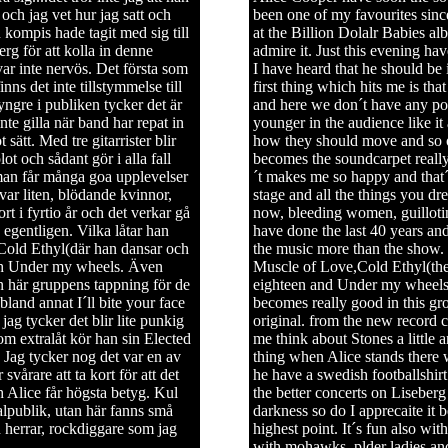
 och jag vet hur jag satt och
been one of my favourites sinc
kompis hade tagit med sig till
at the Billion Dolalr Babies al
rg för att kolla in denne
admire it. Just this evening hav
var inte nervös. Det första som
I have heard that he should be
nns det inte tillstymmelse till
first thing which hits me is t
 yngre i publiken tycker det är
and here we don´t have any pop
inte gilla när band har repat in
younger in the audience like it
ätt. Med tre gitarrister blir
how they should move and so on
ot och sådant gör i alla fall
becomes the soundcarpet really
man får många goa upplevelser
´t makes me so happy and that´
ar liten, blödande kvinnor,
stage and all the things you 
t i fyrtio år och det verkar gå
now, bleeding women, guillotin
gentligen. Vilka låtar han
have done the last 40 years and
,Cold Ethyl(där han dansar och
the music more than the show. 
 och Under my wheels. Även
Muscle of Love,Cold Ethyl(the
en här gruppens tappning för de
eighteen and Under my wheels.
land annat I´ll bite your face
becomes really good in this g
jag tycker det blir lite punkig
original. from the new record 
om extralåt kör han sin Elected
me think about Stones a little
 Jag tycker nog det var en av
thing when Alice stands there 
svårare att ta kort för att det
he have a swedish footballshirt
h Alice får högsta betyg. Kul
the better concerts on Liseberg
lpublik, utan här fanns små
darkness so do I apprecaite it 
herrar, rockdiggare som jag
highest point. It´s fun also wi
with mohawks, plder ladies and