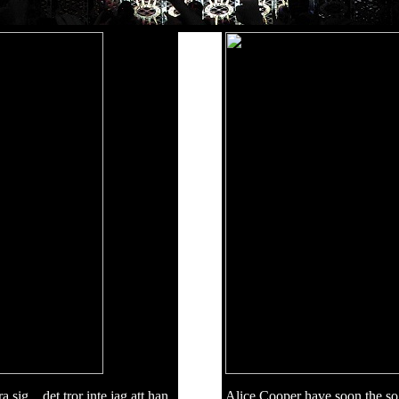
sig....det tror inte jag att han
Alice Cooper have soon the so h